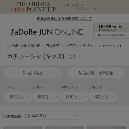
地震の影響による配送遅延について
新しいキレイと出合うために。
J'aDoRe JUN ONLINE（ジャドール ジュ
ン オンライン）
J'aDoRe JUN ONLINE
商品検索
ヘアアクセサリー
カチューシャ (キッ
カチューシャ (キッズ)
(13)
絞り込む
並び順・表示設定
サイズ
カラー
販売タイプ
ブランド
13
対象商品数
件