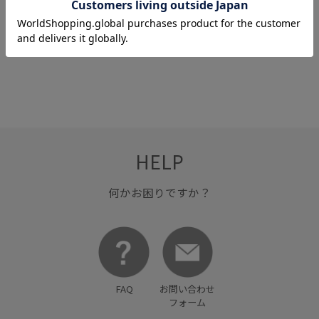
【KIDS/キッズ】リボン
【KIDS/キッズ】ダブル
【KIDS】セレモニーに
¥770
¥924
¥924
カチューシャ
パールカチューシャ
も/2連パールカチューシ
ャ
1件
HELP
何かお困りですか？
FAQ
お問い合わせ
フォーム