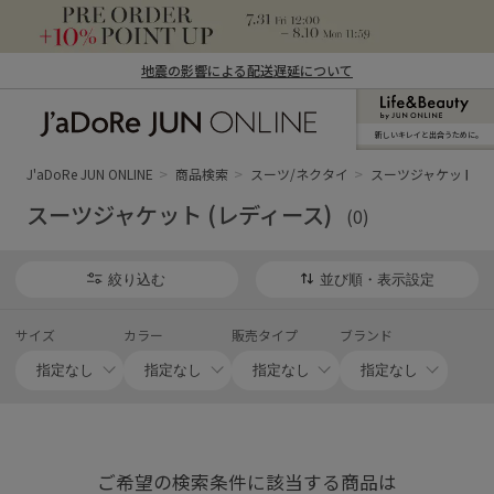
地震の影響による配送遅延について
新しいキレイと出合うために。
J'aDoRe JUN ONLINE（ジャドール ジュ
ン オンライン）
J'aDoRe JUN ONLINE
商品検索
スーツ/ネクタイ
スーツジャケット (
スーツジャケット (レディース)
(0)
絞り込む
並び順・表示設定
サイズ
カラー
販売タイプ
ブランド
ご希望の検索条件に該当する商品は