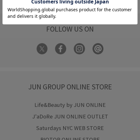
FOLLOW US ON
JUN GROUP ONLINE STORE
Life&Beauty by JUN ONLINE
J'aDoRe JUN ONLINE OUTLET
Saturdays NYC WEB STORE
BIOTOP ONLINE STORE