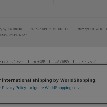
ty by JUN ONLINE
J'aDoRe JUN ONLINE OUTLET
Saturdays NYC WEB S
FICIAL ONLINE SHOP
ライバシーポリシー
会社概要
ご利用規約
サイトマップ
YOU ARE CULTURE.
© JUN CO.,LTD. ALL RIGHTS RESERVED.