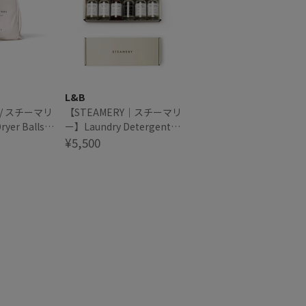
L&B
 / スチーマリ
【STEAMERY｜スチーマリ
yer Balls
ー】Laundry Detergent
イヤーボール
120ml 6P GIFT ランドリー
¥5,500
ディタージェント ギフトセ
ット