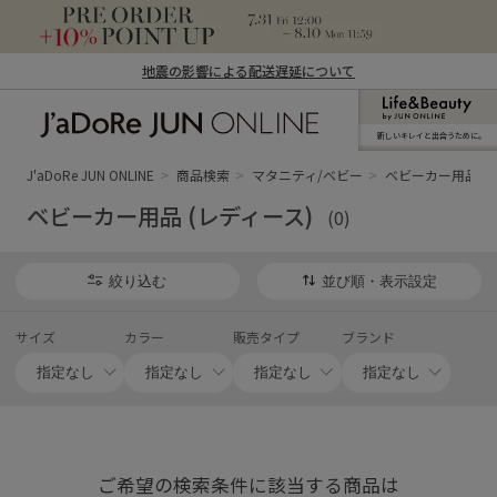
地震の影響による配送遅延について
新しいキレイと出合うために。
J'aDoRe JUN ONLINE（ジャドール ジュ
ン オンライン）
J'aDoRe JUN ONLINE
商品検索
マタニティ/ベビー
ベビーカー用品 (
ベビーカー用品 (レディース)
(0)
絞り込む
並び順・表示設定
サイズ
カラー
販売タイプ
ブランド
ご希望の検索条件に該当する商品は