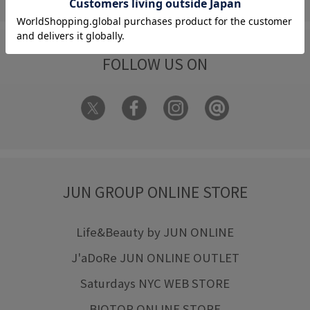
FOLLOW US ON
JUN GROUP ONLINE STORE
Life&Beauty by JUN ONLINE
J'aDoRe JUN ONLINE OUTLET
Saturdays NYC WEB STORE
BIOTOP ONLINE STORE