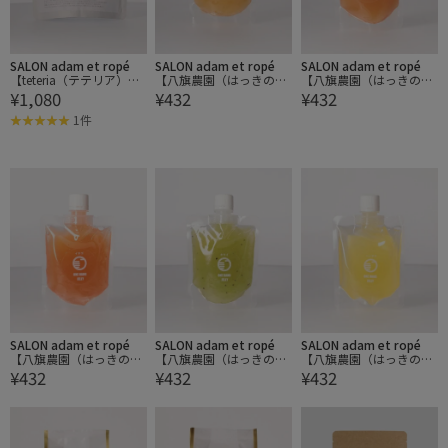
SALON adam et ropé
SALON adam et ropé
SALON adam et ropé
【teteria（テテリア）】
【八旗農園（はっきのう
【八旗農園（はっきのう
¥1,080
¥432
¥432
ROUGE ROSE
えん）】片手果物ゼリ
えん）】片手果物ゼリ
ー/もも
ー/すもも
1件
SALON adam et ropé
SALON adam et ropé
SALON adam et ropé
【八旗農園（はっきのう
【八旗農園（はっきのう
【八旗農園（はっきのう
¥432
¥432
¥432
えん）】片手果物ゼリ
えん）】片手果物ゼリ
えん）】片手果物ゼリ
ー/いちご
ー/キウイ
ー/はっさく