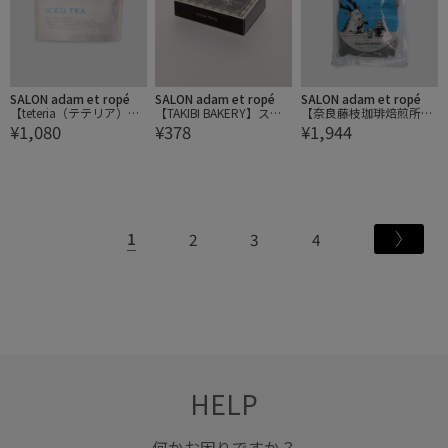
SALON adam et ropé
SALON adam et ropé
SALON adam et ropé
【teteria（テテリア）】I
【TAKIBI BAKERY】スリ
【奈良藤枝珈琲焙煎所】
¥1,080
¥378
¥1,944
CED TEA/アイスティー
ランカ（ウバ）
水出し珈琲
1
2
3
4
HELP
何かお困りですか？