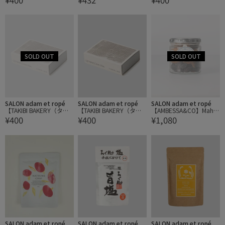
ほうじ茶 / 石川
ほうじ茶 / 石川
SALON adam et ropé
SALON adam et ropé
SALON adam et ropé
【TAKIBI BAKERY（タキ
【TAKIBI BAKERY（タキ
【AMBESSA&CO】Mahar
¥400
¥400
¥1,080
ビベーカリー）】宇治抹
ビベーカリー）】宇治抹
aja Fruits Assortment gla
茶入煎茶 / 京都
茶入煎茶 / 京都
ss jar
SALON adam et ropé
SALON adam et ropé
SALON adam et ropé