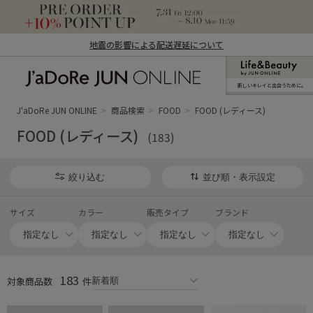
地震の影響による配送遅延について
新しいキレイと出合うために。
J'aDoRe JUN ONLINE（ジャドール ジュ
ン オンライン）
J'aDoRe JUN ONLINE
商品検索
FOOD
FOOD (レディース)
FOOD (レディース)
(183)
絞り込む
並び順・表示設定
サイズ
カラー
販売タイプ
ブランド
183
対象商品数
件