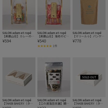
SALON adam et ropé
SALON adam et ropé
SALON adam et ropé
【美鹿山荘】カレーのお
【美鹿山荘】海老のビス
【マリールゥ】パンケー
¥594
¥540
¥778
せんべい
クせんべい
キミックス ORIGINAL
1件
SALON adam et ropé
SALON adam et ropé
SALON adam et ropé
【TAKIBI BAKERY（タキ
【江の浦海苔本舗】鯛の
【TAKIBI BAKERY（タキ
¥400
¥432
¥400
ビベーカリー）】加賀棒
りかけ
ビベーカリー）】加賀棒