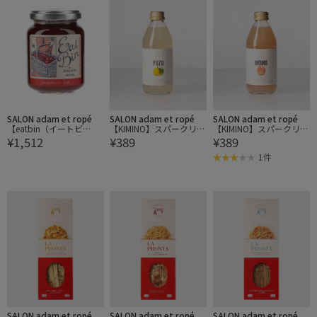
SALON adam et ropé
SALON adam et ropé
SALON adam et ropé
【eatbin（イートビ
【KIMINO】スパークリン
【KIMINO】スパークリン
¥1,512
¥389
¥389
ン）】Strawberry Jam/
グジュース YUZU
グジュース MOMO
ストロベリー
1件
SALON adam et ropé
SALON adam et ropé
SALON adam et ropé