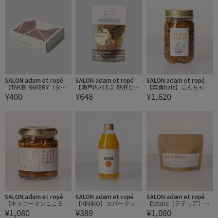
SALON adam et ropé
SALON adam et ropé
SALON adam et ropé
【TAKIBI BAKERY（タキ
【瀬戸内バル】砂肝とエ
【菜食hale】こんちゃん
¥400
¥648
¥1,620
ビベーカリー）】種子島
リンギのアヒージョ
マスタード
茶 / 鹿児島
SALON adam et ropé
SALON adam et ropé
SALON adam et ropé
【キッコーマンこころダ
【KIMINO】スパークリン
【teteria（テテリア）】
¥1,080
¥389
¥1,080
イニング】発酵のちから
グジュース MIKAN
CTC-MILK