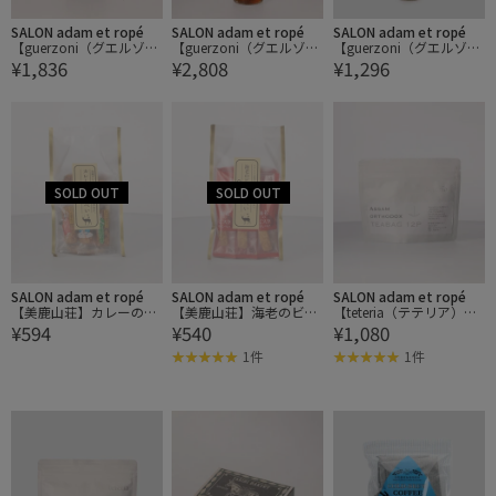
SALON adam et ropé
SALON adam et ropé
SALON adam et ropé
【guerzoni（グエルゾー
【guerzoni（グエルゾー
【guerzoni（グエルゾー
¥1,836
¥2,808
¥1,296
ニ）】有機ホワイトバル
ニ）】有機ホワイトバル
ニ）】有機白ワインビネ
サミコ酢 100ml
サミコ酢 250ml
ガー 250ml
SALON adam et ropé
SALON adam et ropé
SALON adam et ropé
【美鹿山荘】カレーのお
【美鹿山荘】海老のビス
【teteria（テテリア）】
¥594
¥540
¥1,080
せんべい
クせんべい
ASSAM ORTHDOX TB12P
1件
1件