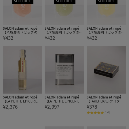
SALON adam et ropé
SALON adam et ropé
SALON adam et ropé
【八旗農園（はっきのう
【八旗農園（はっきのう
【八旗農園（はっきのう
¥432
¥432
¥432
えん）】片手果物ゼリ
えん）】片手果物ゼリ
えん）】片手果物ゼリ
ー/いちご
ー/キウイ
ー/はっさく
SALON adam et ropé
SALON adam et ropé
SALON adam et ropé
【LA PETITE EPICERIE
【LA PETITE EPICERIE
【TAKIBI BAKERY（タキ
¥2,376
¥2,997
¥378
（ラ プティット エピス
（ラ プティット エピス
ビベーカリー）】South
リー）】白バルサミコ25
リー）】フレッシュレモ
Africa［ルイボスミン
1件
0ml
ンEX.V.オリーブオイル
ト］