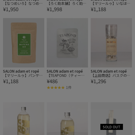
【なつめいろ】なつめチ
【ろく助本舗】ろく助旨
【マリールゥ】いなほパ
¥1,950
¥1,998
¥1,188
ップ 80g
塩（白塩）
ンケーキミックス
SALON adam et ropé
SALON adam et ropé
SALON adam et ropé
【マリールゥ】パンケー
【TEAPOND（ティーポ
【上田商店】バスクの塩
¥1,188
¥486
¥1,296
キミックス 抹茶
ンド）】ミルクティブレ
アンセストラル ミルペッ
ンド TB2P
パー
1件