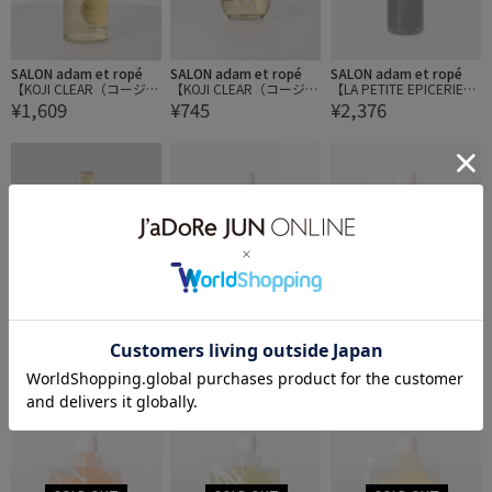
SALON adam et ropé
SALON adam et ropé
SALON adam et ropé
【KOJI CLEAR（コージク
【KOJI CLEAR（コージク
【LA PETITE EPICERIE
¥1,609
¥745
¥2,376
リア）】700ml
リア）】290ml
（ラ プティット エピス
リー）】バルサミコ酢 D
ensity1.35
SALON adam et ropé
SALON adam et ropé
SALON adam et ropé
【LA PETITE EPICERIE
【八旗農園（はっきのう
【八旗農園（はっきのう
¥2,376
¥432
¥432
（ラ プティット エピス
えん）】片手果物ゼリ
えん）】片手果物ゼリ
リー）】バルサミコ酢 D
ー/もも
ー/すもも
ensity1.35