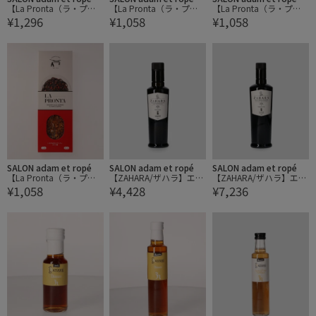
【La Pronta（ラ・プロ
【La Pronta（ラ・プロ
【La Pronta（ラ・プロ
¥1,296
¥1,058
¥1,058
ンタ）】ポルチーニ茸の
ンタ）】スパゲッティ・
ンタ）】シチリア産から
パッパルデッレ/トリュ
アーリオオーリオ・ペペ
すみリングイネ レモン風
フオイル付き
ロンチーノ
味
SALON adam et ropé
SALON adam et ropé
SALON adam et ropé
【La Pronta（ラ・プロ
【ZAHARA/ザハラ】エキ
【ZAHARA/ザハラ】エキ
¥1,058
¥4,428
¥7,236
ンタ）】いかすみのスパ
ストラヴァージンオリー
ストラヴァージンオリー
ゲッティ カプリ風
ブオイル 250ml
ブオイル 500ml