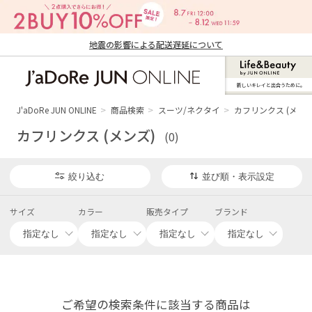
地震の影響による配送遅延について
新しいキレイと出合うために。
J'aDoRe JUN ONLINE（ジャドール ジュ
ン オンライン）
J'aDoRe JUN ONLINE
商品検索
スーツ/ネクタイ
カフリンクス (メンズ
カフリンクス (メンズ)
(0)
絞り込む
並び順・表示設定
サイズ
カラー
販売タイプ
ブランド
ご希望の検索条件に該当する商品は