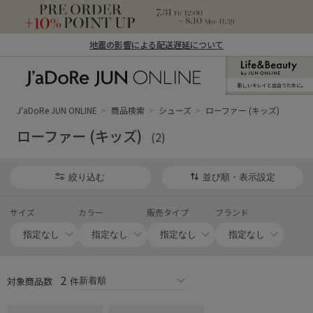
地震の影響による配送遅延について
新しいキレイと出合うために。
J'aDoRe JUN ONLINE（ジャドール ジュ
ン オンライン）
J'aDoRe JUN ONLINE
商品検索
シューズ
ローファー (キッズ)
ローファー (キッズ)
(2)
絞り込む
並び順・表示設定
サイズ
カラー
販売タイプ
ブランド
2
対象商品数
件