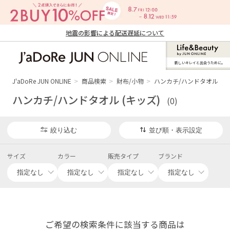
地震の影響による配送遅延について
新しいキレイと出合うために。
J'aDoRe JUN ONLINE（ジャドール ジュ
ン オンライン）
J'aDoRe JUN ONLINE
商品検索
財布/小物
ハンカチ/ハンドタオル (キ
ハンカチ/ハンドタオル (キッズ)
(0)
絞り込む
並び順・表示設定
サイズ
カラー
販売タイプ
ブランド
ご希望の検索条件に該当する商品は