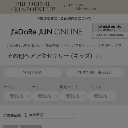
地震の影響による配送遅延について
新しいキレイと出合うために。
J'aDoRe JUN ONLINE（ジャドール ジュ
ン オンライン）
J'aDoRe JUN ONLINE
商品検索
ヘアアクセサリー
その他ヘアアクセサリ
その他ヘアアクセサリー (キッズ)
(1)
絞り込む
並び順・表示設定
サイズ
カラー
販売タイプ
ブランド
1
対象商品数
件