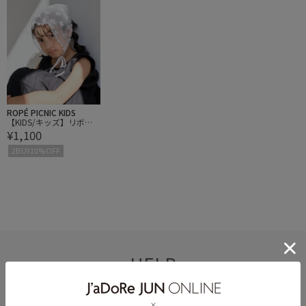
ROPÉ PICNIC KIDS
【KIDS/キッズ】リボン
¥1,100
レースバブーシュカ
2BUY10%OFF
HELP
何かお困りですか？