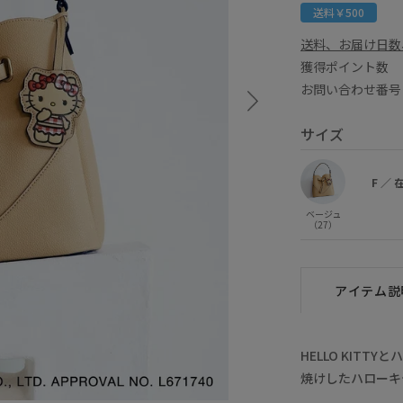
送料￥500
送料、お届け日数
獲得ポイント
お問い合わせ番号 
サイズ
F
／
ベージュ
（27）
アイテム説
HELLO KIT
焼けしたハローキ