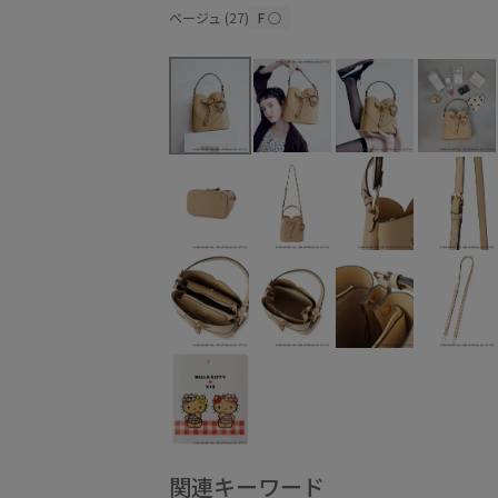
ベージュ (27)
F
○
関連キーワード