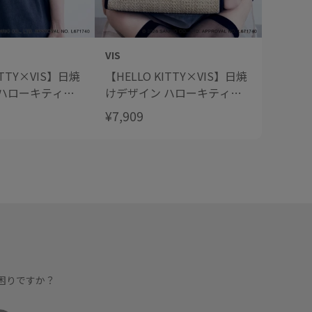
VIS
VIS
ITTY×VIS】日焼
【HELLO KITTY×VIS】日焼
【HELL
 ハローキティビ
けデザイン ハローキティ雑
けデザ
ツ
材トートバッグ
ソート
¥7,909
¥1,969
困りですか？