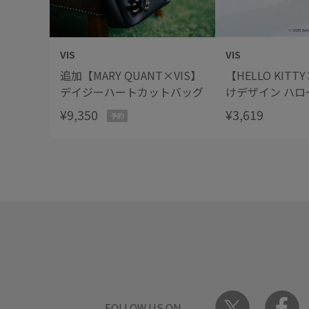
VIS
VIS
追加【MARY QUANT×VIS】
【HELLO KITT
デイジーハートカットバッグ
けデザイン ハロ
いぐるみチャー
¥9,350
¥3,619
予約
FOLLOW US ON