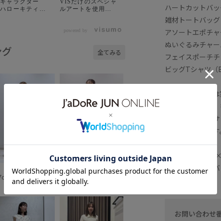
気キャラクター
VISだけのスペシャ
ハートカットバッグ
「ハローキティ」
ルアートを使用し
「VIS」がコラ
た、ハローキティ
雑材トートバッグ（
ISだけのス
とのスペシャルコ
アソートエポチャー
ペシャルアートを
ラボアイテムが全6
powered by
使用した、ハロー
型登場！ ギンガム
ぬいぐるみチャーム
キティとのスペシ
チェックの水着を
ング
全てみる
ャルコラボアイテ
着て、夏のバカン
フェイスポーチチャ
が全6型登場！ ギ
スを満喫する「日
ビッグTシャツ（BV
ンガムチェックの
焼けしたハローキ
水着を着て、夏の
ティ」がキュート
バカンスを満喫す
♡ 大人気ハートカ
る「日焼けしたハ
ットバッグの新色
※画像によっては
ローキティ」がキ
も必見！🤎 🗓️スケ
の画像（白背景）
ート♡ 大人気ハ
ジュール↓
ートカットバッグ
2026/07/10(金) 全
※画像の商品はサ
新色も必見！🤎
国のVIS店舗・公式
️スケジュール↓
サイトにて発売ス
場合がございます
026/07/10(金) 全
タート アイテムラ
のVIS店舗・公式
インナップ↓ 🏷️
サイトにて発売ス
【HELLO
■HELLO KITT
ト アイテムラ
KITTY×VIS】日焼
ンナップ↓ 🏷️
けデザイン ハロー
■ハートカットバ
tomomi
HELLO
キティビッグTシャ
7cm SIZE:F
157cm SIZE:F
ITTY×VIS】日焼
ツ ¥4,939 (税込) 品
デザイン ハロー
番:BVM76250 🏷️
ティビッグTシャ
【HELLO
 ¥4,939 (税込) 品
KITTY×VIS】日焼
BVM76250 🏷️
けデザイン ハロー
お問い合わせ
HELLO
キティ雑材トート