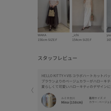
K
け
バ
込
番:
【
K
け
WAKA
_ichi
yu
ト
156cm SIZE:F
154cm SIZE:F
16
(
番:
【
K
スタッフレビュー
け
¥
番:
HELLO KITTY×VIS コラボハートカットバ
【
K
入る収納力です。
ブラウンよりのベージュカラーがハローキテ
け
夏らしくて可愛いハローキティのデザインに
チ
いただけます！
(
ルミネ立川
着用サイズ : F
番:
【
Mina (158cm)
カラー : ベージュ (
K
け