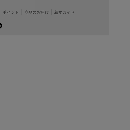
ポイント
商品のお届け
着丈ガイド
うなブラウンのカラー。
VISで大
ペットボトルも入る機能性も抜群なバッグ。チャームは
3構造で
キーチャ
斜めがけ
着用サイズ : F
カラー : ベージュ (27)