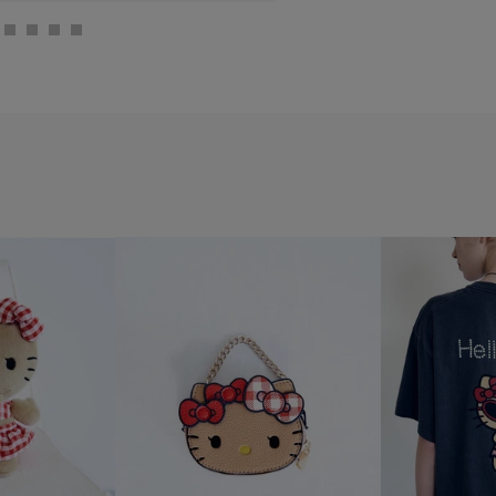
キティアソートエ
番:BVZ76250
チャーム ¥1,969
@vis_jp
税込) 品
@jadorejunonline
:BVZ76250
vis_jp
adorejunonline