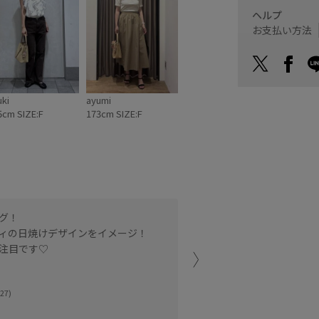
ITTY×VIS】日焼
バッグ ¥7,909 (税
ヘルプ
デザイン ハロー
込) 品
キティ雑材トート
番:BVX76260 🏷️
お支払い方法
ッグ ¥7,909 (税
【HELLO
) 品
KITTY×VIS】日焼
BVX76260 🏷️
けデザイン ハロー
HELLO
キティハートカッ
ITTY×VIS】日焼
トバッグ ¥7,909
デザイン ハロー
(税込) 品
uki
ayumi
キティハートカッ
番:BVX76250 🏷️
バッグ ¥7,909
【HELLO
5cm SIZE:F
173cm SIZE:F
税込) 品
KITTY×VIS】日焼
BVX76250 🏷️
けデザイン ハロー
HELLO
キティフェイスポ
ITTY×VIS】日焼
ーチチャーム
デザイン ハロー
¥3,949 (税込) 品
キティフェイスポ
番:BVI76250 🏷️
ーチチャーム
【HELLO
3,949 (税込) 品
KITTY×VIS】日焼
BVI76250 🏷️
けデザイン ハロー
ッグ！
夏らしいミルクティーのよ
HELLO
キティぬいぐるみ
ITTY×VIS】日焼
チャーム ¥3,619
ィの日焼けデザインをイメージ！
斜めがけできる紐付きで、
デザイン ハロー
(税込) 品
注目です♡
取り外しできます◎
キティぬいぐるみ
番:BVZ76260 🏷️
ャーム ¥3,619
【HELLO
税込) 品
KITTY×VIS】日焼
二子玉川ライズ
BVZ76260 🏷️
けデザイン ハロー
HELLO
キティアソートエ
27)
REI (158cm)
ITTY×VIS】日焼
ポチャーム ¥1,969
デザイン ハロー
(税込) 品