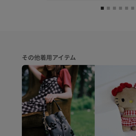
ポ
(
番
@
@j
その他着用アイテム