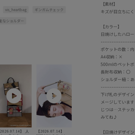
【素材】
vis_heartbag
ギンガムチェック
キズが目立ちにく
能なショルダー
【カラー】
日焼けしたハロー
-------------------
ポケットの数：内
A4収納：×
500mlのペット
長財布収納：〇
ショルダー紐：あ
-------------------
下げ札のデザイン
メージしています
じつは…ステッカ
みてね♪
【日焼けデザイン
2026.07.14】 人
【2026.07.14】