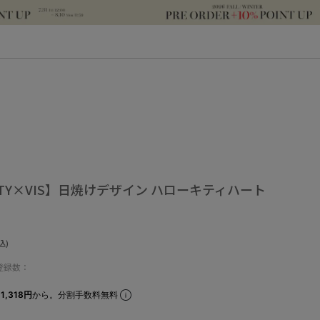
KITTY×VIS】日焼けデザイン ハローキティハート
込)
登録数：
1,318円
から。分割手数料無料