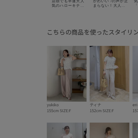
店頭でも早速大人
かわいい /の声が止
気のハローキティ
まらない！大人気
🕶️🤎 こんがり日焼
ハローキティコラ
と
けしたデザインで
ボ◎ 夏らしい日焼
ボ！ V
登場しました！ ハ
けデザインと、ギ
ローキティ一緒に
ンガムチェック柄
この夏楽しみまし
のビキニ着ている
こちらの商品を使ったスタイリ
ょう🏊🏻‍♂️🏖️ ㅤㅤㅤㅤㅤㅤㅤㅤㅤㅤㅤㅤㅤ 私は
のもきゅん🫶🏻 T
ぬいぐるみチャー
シャツ、バッグ、
ム
ムを狙ってます😏
ポーチ、チャーム
♡ @vis_jp
どれも選べないく
@jadorejunonline
らい可愛さ100%で
をチェックです☑️ㅤㅤㅤㅤㅤㅤㅤㅤㅤㅤㅤ
す！🥹♡ ぜひお早
ㅤㅤ @vis_snap でもス
めにチェックして
タッフのコーデが
みて下さい〜
ュ
載ってるので ぜひ
@jadorejunonline
ご覧ください🤳✨
🔍 .
の

2
国
ター
イ
yukiko
ティナ
eri
【
155cm SIZE:F
152cm SIZE:F
15
K
け
キ
ツ
番:
【