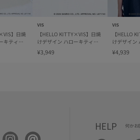
VIS
VIS
Y×VIS】日焼
【HELLO KITTY×VIS】日焼
【HELLO K
ーキティぬ
けデザイン ハローキティフ
けデザイン
ム
ェイスポーチチャーム
ッグTシャ
¥3,949
¥4,939
HELP
何かお