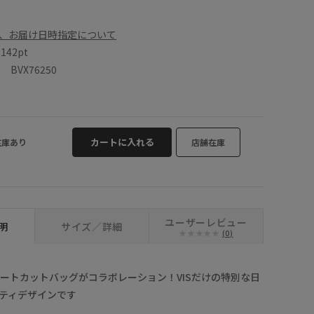
、お届け日時指定について
数
142pt
BVX76250
カートに入れる
在庫あり
店舗在庫
ユーザーレビュー
明
サイズ／詳細
(0)
TYとハートカットバッグがコラボレーション！VISだけの特別な日
ティデザインです