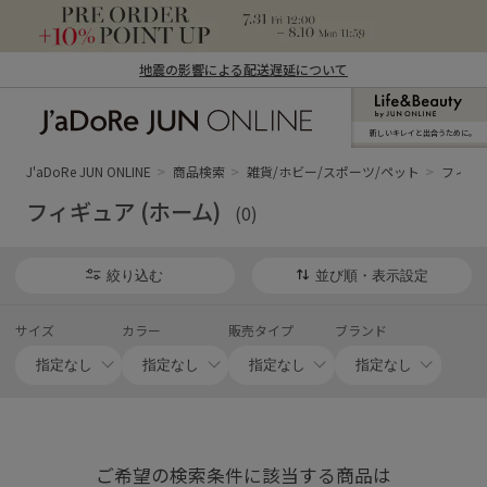
地震の影響による配送遅延について
新しいキレイと出合うために。
J'aDoRe JUN ONLINE（ジャドール ジュ
ン オンライン）
J'aDoRe JUN ONLINE
商品検索
雑貨/ホビー/スポーツ/ペット
フィギュ
フィギュア (ホーム)
(0)
絞り込む
並び順・表示設定
サイズ
カラー
販売タイプ
ブランド
ご希望の検索条件に該当する商品は