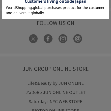
FOLLOW US ON
JUN GROUP ONLINE STORE
Life&Beauty by JUN ONLINE
J'aDoRe JUN ONLINE OUTLET
Saturdays NYC WEB STORE
BIOTOP ONLINE STORE