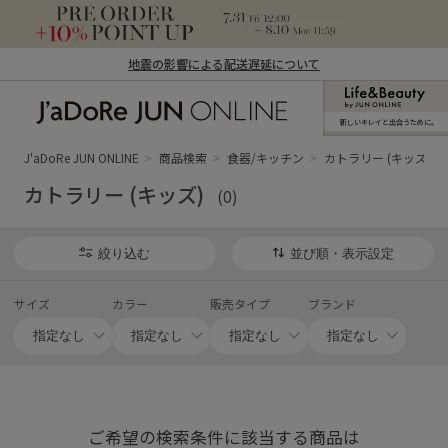
地震の影響による配送遅延について
新しいキレイと出合うために。
J'aDoRe JUN ONLINE（ジャドール ジュ
ン オンライン）
J'aDoRe JUN ONLINE
商品検索
食器/キッチン
カトラリー (キッズ)
カトラリー (キッズ)
(0)
絞り込む
並び順・表示設定
サイズ
カラー
販売タイプ
ブランド
ご希望の検索条件に該当する商品は