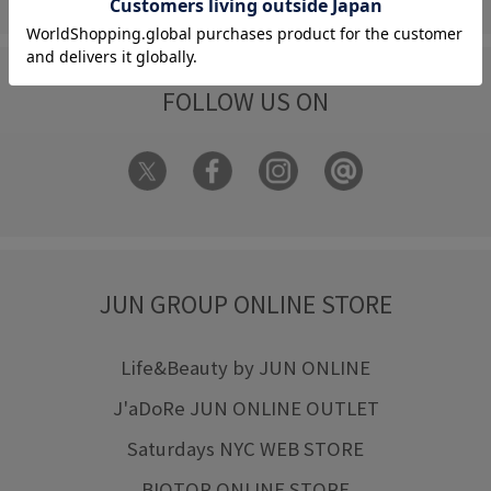
FOLLOW US ON
JUN GROUP ONLINE STORE
Life&Beauty by JUN ONLINE
J'aDoRe JUN ONLINE OUTLET
Saturdays NYC WEB STORE
BIOTOP ONLINE STORE