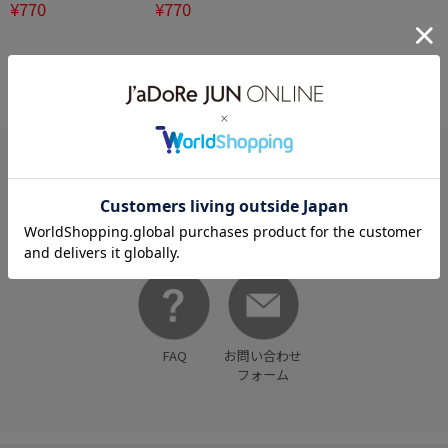
¥770
¥770
リボンヘアゴム
リボンヘアゴム
HELP
何かお困りですか？
FAQ
お問い合わせ
フォーム