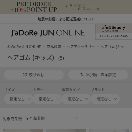
地震の影響による配送遅延について
新しいキレイと出合うために。
J'aDoRe JUN ONLINE（ジャドール ジュ
ン オンライン）
J'aDoRe JUN ONLINE
商品検索
ヘアアクセサリー
ヘアゴム (キッズ)
ヘアゴム (キッズ)
(5)
絞り込む
並び順・表示設定
サイズ
カラー
販売タイプ
ブランド
5
対象商品数
件