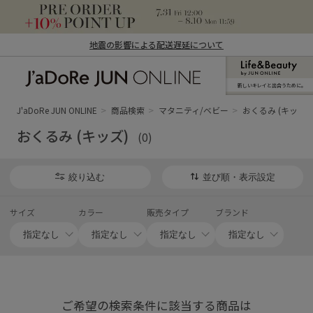
地震の影響による配送遅延について
新しいキレイと出合うために。
J'aDoRe JUN ONLINE（ジャドール ジュ
ン オンライン）
J'aDoRe JUN ONLINE
商品検索
マタニティ/ベビー
おくるみ (キッズ)
おくるみ (キッズ)
(0)
絞り込む
並び順・表示設定
サイズ
カラー
販売タイプ
ブランド
ご希望の検索条件に該当する商品は