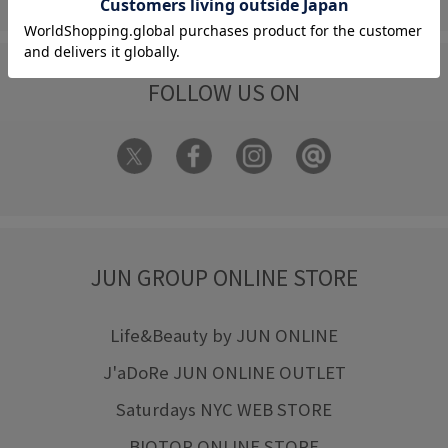
FOLLOW US ON
JUN GROUP ONLINE STORE
Life&Beauty by JUN ONLINE
J'aDoRe JUN ONLINE OUTLET
Saturdays NYC WEB STORE
BIOTOP ONLINE STORE