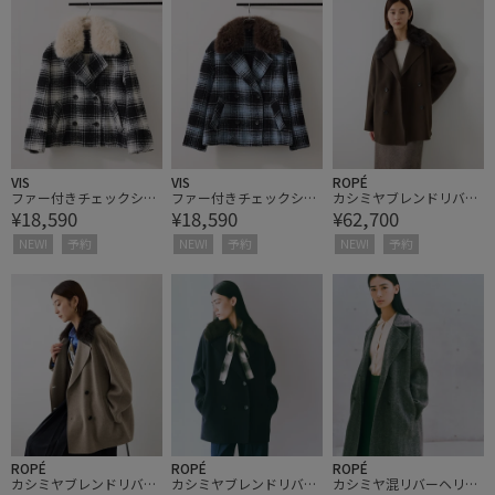
VIS
VIS
ROPÉ
ファー付きチェックショ
ファー付きチェックショ
カシミヤブレンドリバー
¥18,590
¥18,590
¥62,700
ートコート
ートコート
Pコート(ショート丈/フ
ェイクファー襟取り外し
NEW!
予約
NEW!
予約
NEW!
予約
可能)
ROPÉ
ROPÉ
ROPÉ
カシミヤブレンドリバー
カシミヤブレンドリバー
カシミヤ混リバーヘリン