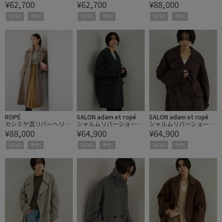
¥62,700
¥62,700
¥88,000
Pコート(ショート丈/フ
Pコート(ショート丈/フ
ボーンダブルPコート(ロ
ェイクファー襟取り外し
ェイクファー襟取り外し
ング丈)
NEW!
予約
NEW!
予約
NEW!
予約
可能)
可能)
ROPÉ
SALON adam et ropé
SALON adam et ropé
カシミヤ混リバーヘリン
シャルムリバーショート
シャルムリバーショート
¥88,000
¥64,900
¥64,900
ボーンダブルPコート(ロ
Pコート
Pコート
ング丈)
NEW!
予約
NEW!
予約
NEW!
予約