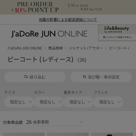
地震の影響による配送遅延について
新しいキレイと出合うために。
J'aDoRe JUN ONLINE（ジャドール ジュ
ン オンライン）
J'aDoRe JUN ONLINE
商品検索
ジャケット/アウター
ピーコート (レ
ピーコート (レディース)
(26)
絞り込む
並び順・表示設定
サイズ
カラー
販売タイプ
ブランド
26
対象商品数
件