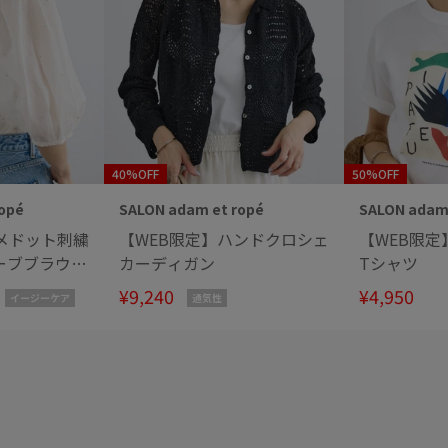
40%OFF
50%OFF
opé
SALON adam et ropé
SALON adam 
メドット刺繍
【WEB限定】ハンドクロシェ
【WEB限
ーブブラウス
カーディガン
Tシャツ
¥9,240
¥4,950
イージーケア
通気性