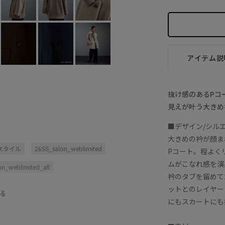
アイテム説
抜け感のあるPコ
見えが叶う大きめ
■デザイン/シル
大きめの衿が顔ま
ススタイル
26SS_salon_weblimited
Pコート。程よく
ムがこなれ感を演
on_weblimited_all
衿のタブを留めて
かい
おしりが隠れる
こなれ感
ットとのレイヤー
る
にもスカートにも
ュアル
コート
シンプル
カート
ダウン
ニット
ハリ感