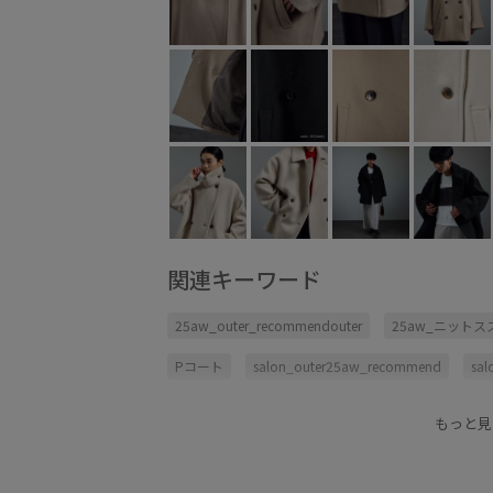
関連キーワード
25aw_outer_recommendouter
25aw_ニット
Pコート
salon_outer25aw_recommend
sal
salon_weblimited_pickup
WEB限定
あたた
もっと見
ちょうど良い丈感
アウター
ウール
カジ
スカート
ソフトタッチ
タイト
タイトス