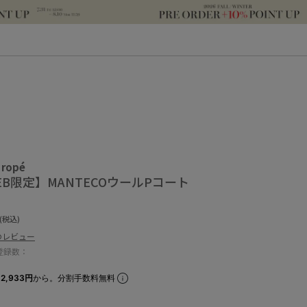
 ropé
B限定】MANTECOウールPコート
(税込)
のレビュー
登録数：
2,933円
から。分割手数料無料