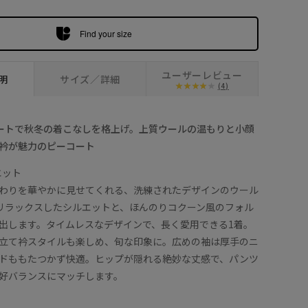
Find your size
ユーザーレビュー
明
サイズ／詳細
(4)
ートで秋冬の着こなしを格上げ。上質ウールの温もりと小顔
衿が魅力のピーコート
エット
わりを華やかに見せてくれる、洗練されたデザインのウール
リラックスしたシルエットと、ほんのりコクーン風のフォル
出します。タイムレスなデザインで、長く愛用できる1着。
立て衿スタイルも楽しめ、旬な印象に。広めの袖は厚手のニ
ドももたつかず快適。ヒップが隠れる絶妙な丈感で、パンツ
好バランスにマッチします。