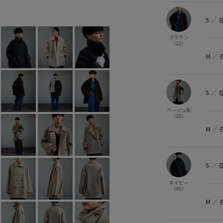
ブラウン (22)
S
×
M
×
S
／
ブラウン
（22）
M
／
S
／
ベージュ系
（28）
M
／
S
／
ネイビー
（40）
M
／