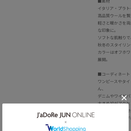
■素材
イタリア・プラト
感
レディライク
ワイドパンツ
高品質ウールを贅
秋冬
秋冬のスタイリング
軽さと暖かさを両
な印象に。
ソフトな肌触りで
秋冬のスタイリン
カラーはオフホワ
展開。
■コーディネート
ワンピースやタイ
ん、
デニムやワイドパ
大きめ衿がアクセ
首元を開けた抜け
で、幅広いコーデ