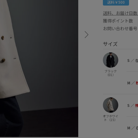
送料￥500
送料、お届け日数
獲得ポイント
お問い合わせ番号 
サイズ
S
／
ブラック
（01）
M
／
S
／
オフホワイ
ト （15）
M
／