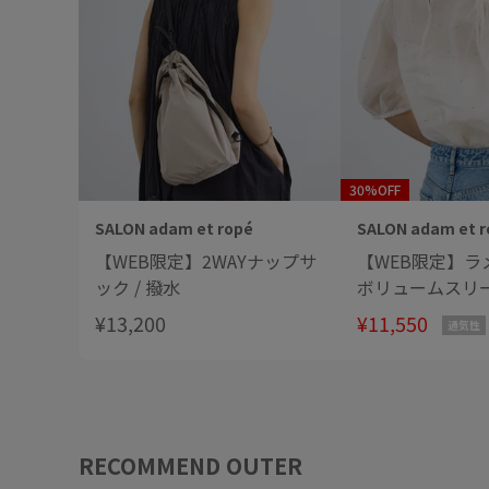
30%OFF
SALON adam et ropé
SALON adam et r
【WEB限定】2WAYナップサ
【WEB限定】ラ
ック / 撥水
ボリュームスリ
/ イージーケア
¥13,200
¥11,550
通気性
RECOMMEND OUTER