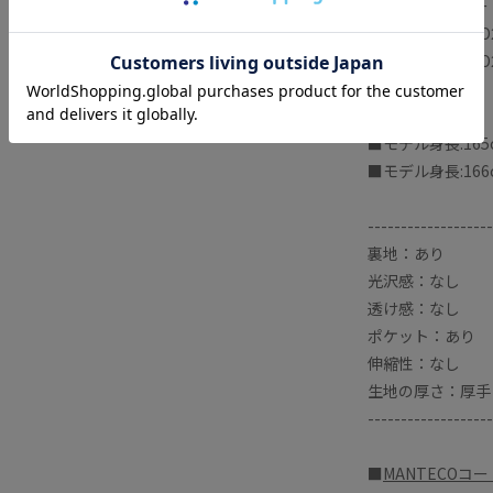
■MANTECOコ
・商品番号：SHO
・商品番号：SHO
コート
■モデル身長:16
■モデル身長:16
-------------------
裏地：あり
光沢感：なし
透け感：なし
ポケット：あり
伸縮性：なし
生地の厚さ：厚手
-------------------
■
MANTECOコ