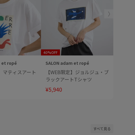
40%OFF
40%OFF
et ropé
SALON adam et ropé
SALON a
定】マティスアート
【WEB限定】ジョルジュ・ブ
【WE
ラックアートTシャツ
ロニット
る
¥5,940
¥9,900
すべて見る