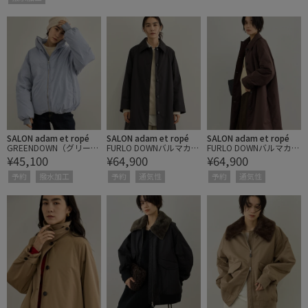
SALON adam et ropé
SALON adam et ropé
SALON adam et ropé
GREENDOWN（グリーン
FURLO DOWNバルマカン
FURLO DOWNバルマカン
¥45,100
¥64,900
¥64,900
ダウン）撥水加工スタン
コート / 撥水ファーロダ
コート / 撥水ファーロダ
ドカラーダウンジャケッ
ウン
ウン
予約
撥水加工
予約
通気性
予約
通気性
ト 3