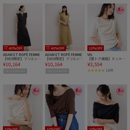
40%OFF
40%OFF
10%OFF
ADAM ET ROPÉ FEMME
ADAM ET ROPÉ FEMME
VIS
【WEB限定】フリルショ
【WEB限定】フリルショ
【夏トク価格】ドット＆
¥10,164
¥10,164
¥3,554
ルダーワンピース
ルダーワンピース
無地テレコリブハーフス
リーブドレーププルオー
18件
2BUY10%OFF
2BUY10%OFF
バー
10%OFF
10%OFF
10%OFF