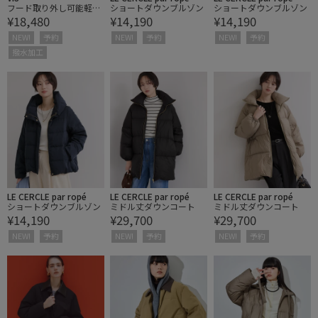
フード取り外し可能軽量
ショートダウンブルゾン
ショートダウンブルゾン
¥18,480
¥14,190
¥14,190
ショートダウンブルゾ
ン/撥水・WEB限定カラ
NEW!
予約
NEW!
予約
NEW!
予約
ー
撥水加工
LE CERCLE par ropé
LE CERCLE par ropé
LE CERCLE par ropé
ショートダウンブルゾン
ミドル丈ダウンコート
ミドル丈ダウンコート
¥14,190
¥29,700
¥29,700
NEW!
予約
NEW!
予約
NEW!
予約