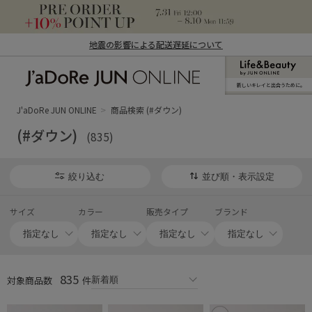
地震の影響による配送遅延について
新しいキレイと出合うために。
J'aDoRe JUN ONLINE（ジャドール ジュ
ン オンライン）
J'aDoRe JUN ONLINE
商品検索 (#ダウン)
(#ダウン)
(835)
絞り込む
並び順・表示設定
サイズ
カラー
販売タイプ
ブランド
835
対象商品数
件