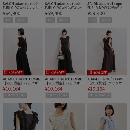
SALON adam et ropé
SALON adam et ropé
SALON adam et ropé
FURLO DOWNバルマカン
FURLO DOWN 2WAYフラ
FURLO DOWN 2WAYフラ
¥64,900
¥59,400
¥59,400
コート / 撥水ファーロダ
イトジャケット / ファー
イトジャケット / ファー
ウン
ロダウン
ロダウン
予約
通気性
予約
通気性
予約
通気性
40%OFF
40%OFF
40%OFF
ADAM ET ROPÉ FEMME
ADAM ET ROPÉ FEMME
ADAM ET ROPÉ FEMME
【WEB限定】バックオー
【WEB限定】バックオー
【WEB限定】バックオー
¥10,164
¥10,164
¥10,164
プンマキシワンピース
プンマキシワンピース
プンマキシワンピース
2BUY10%OFF
2BUY10%OFF
2BUY10%OFF