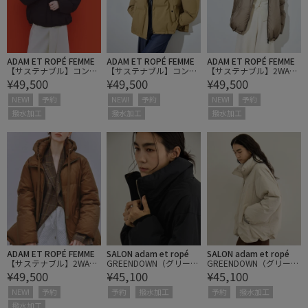
ADAM ET ROPÉ FEMME
ADAM ET ROPÉ FEMME
ADAM ET ROPÉ FEMME
【サステナブル】コンバ
【サステナブル】コンバ
【サステナブル】2WAY
¥49,500
¥49,500
¥49,500
ーティブルカラーショー
ーティブルカラーショー
フーディミドルダウン/
トダウン/撥水
トダウン/撥水
撥水
NEW!
予約
NEW!
予約
NEW!
予約
撥水加工
撥水加工
撥水加工
ADAM ET ROPÉ FEMME
SALON adam et ropé
SALON adam et ropé
【サステナブル】2WAY
GREENDOWN（グリーン
GREENDOWN（グリーン
¥49,500
¥45,100
¥45,100
フーディミドルダウン/
ダウン）撥水加工スタン
ダウン）撥水加工スタン
撥水
ドカラーダウンジャケッ
ドカラーダウンジャケッ
NEW!
予約
予約
撥水加工
予約
撥水加工
ト 3
ト 3
撥水加工