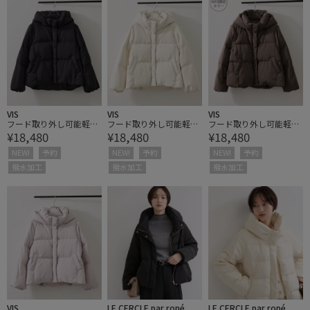
VIS
VIS
VIS
フード取り外し可能軽量
フード取り外し可能軽量
フード取り外し可能軽量
¥18,480
¥18,480
¥18,480
ショートダウンブルゾ
ショートダウンブルゾ
ショートダウンブルゾ
ン/撥水・WEB限定カラ
ン/撥水・WEB限定カラ
ン/撥水・WEB限定カラ
NEW!
予約
NEW!
予約
NEW!
予約
ー
ー
ー
撥水加工
撥水加工
撥水加工
VIS
LE CERCLE par ropé
LE CERCLE par ropé