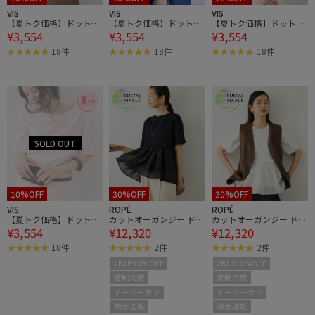
VIS
VIS
VIS
【夏トク価格】ドット＆
【夏トク価格】ドット＆
【夏トク価格】ドット＆
¥3,554
¥3,554
¥3,554
無地テレコリブハーフス
無地テレコリブハーフス
無地テレコリブハーフス
リーブドレーププルオー
リーブドレーププルオー
リーブドレーププルオー
18件
18件
18件
バー
バー
バー
10%OFF
30%OFF
30%OFF
VIS
ROPÉ
ROPÉ
【夏トク価格】ドット＆
カットオーガンジー ドッ
カットオーガンジー ドッ
¥3,554
¥12,320
¥12,320
無地テレコリブハーフス
キングペプラムカットソ
キングペプラムカットソ
リーブドレーププルオー
ー/接触冷感・汗染み防
ー/接触冷感・汗染み防
18件
2件
2件
バー
止加工・吸水速乾・イー
止加工・吸水速乾・イー
2BUY10%OFF
2BUY10%OFF
ジーケア
ジーケア
接触冷感
接触冷感
イージーケア
イージーケア
吸水速乾
吸水速乾