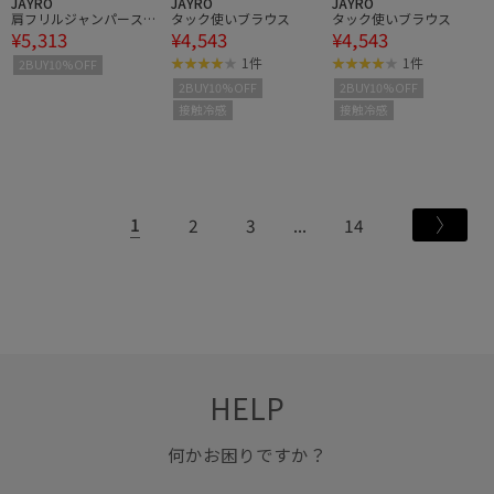
JAYRO
JAYRO
JAYRO
肩フリルジャンパースカ
タック使いブラウス
タック使いブラウス
¥5,313
¥4,543
¥4,543
ート
1件
1件
2BUY10%OFF
2BUY10%OFF
2BUY10%OFF
接触冷感
接触冷感
1
2
3
14
HELP
何かお困りですか？