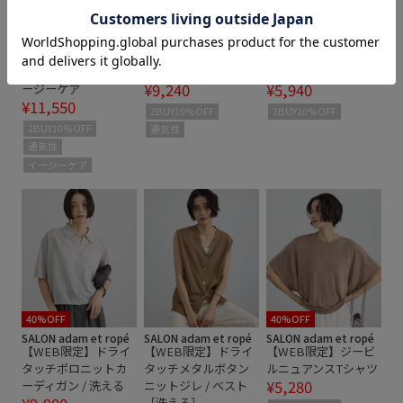
30%OFF
40%OFF
40%OFF
SALON adam et ropé
SALON adam et ropé
SALON adam et ropé
【WEB限定】ラメド
【WEB限定】ハンド
【WEB限定】ジョル
ット刺繍ボリューム
クロシェカーディガ
ジュ・ブラックアー
スリーブブラウス / イ
ン
トTシャツ
¥9,240
¥5,940
ージーケア
¥11,550
2BUY10%OFF
2BUY10%OFF
2BUY10%OFF
通気性
通気性
イージーケア
40%OFF
40%OFF
SALON adam et ropé
SALON adam et ropé
SALON adam et ropé
【WEB限定】ドライ
【WEB限定】ドライ
【WEB限定】ジービ
タッチポロニットカ
タッチメタルボタン
ルニュアンスTシャツ
¥5,280
ーディガン / 洗える
ニットジレ / ベスト
［洗える］