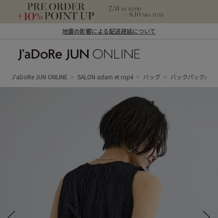
地震の影響による配送遅延について
J'aDoRe JUN ONLINE（ジャドール ジュ
ン オンライン）
J'aDoRe JUN ONLINE
SALON adam et ropé
バッグ
バックパック/リ