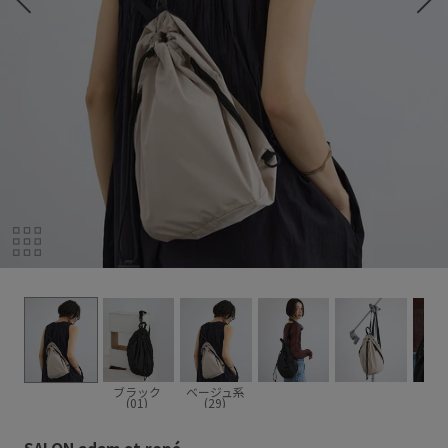
ブラック
ベージュ系
(01)
(29)
SALON adam et ropé