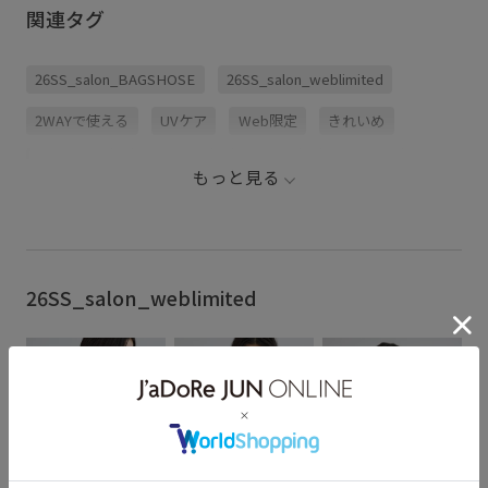
関連タグ
26SS_salon_BAGSHOSE
26SS_salon_weblimited
2WAYで使える
UVケア
Web限定
きれいめ
アウトドア
カジュアル
キャップ
サブバッグ
もっと見る
シルク
ジャケット
ストール
タフタ
デイリー使い
トラベルバッグ
ハット
ハリ感
バッグ
マルチに活躍
ヨガ
ワンショルダー
26SS_salon_weblimited
ワンピース
上品
大人の女性
幅広
撚糸
撥水性
旅行
普段使いも出来る
機能素材