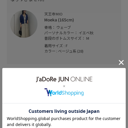
天王寺MIO
Moeka (165cm)
骨格： ウェーブ
パーソナルカラー： イエベ秋
普段のボトムスサイズ： M
着用サイズ : F
カラー : ベージュ系 (28)
関連タグ
26SH_summersale
26SS_salon_weblimited
26SS_salon_websp
26summer_salon_rb
2BUY10%OFF対象商品
Tシャツ
Wbottoms_pickup