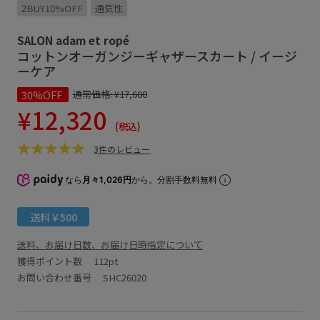
2BUY10%OFF
通気性
SALON adam et ropé
コットンオーガンジーギャザースカート / イージ
ーケア
30%OFF
通常価格:
¥17,600
¥12,320
(税込)
3件のレビュー
なら
月々1,026円
から。分割手数料無料
送料￥500
送料、お届け日数、お届け日時指定について
獲得ポイント数
112pt
お問い合わせ番号 SHC26020