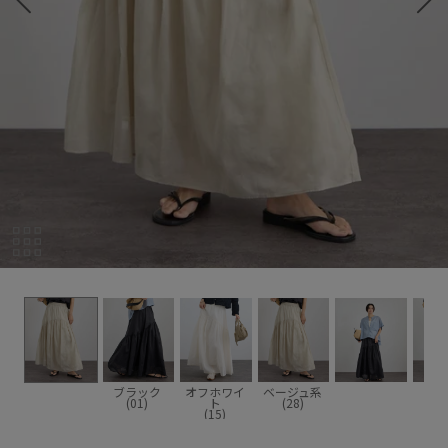
ブラック
オフホワイ
ベージュ系
(01)
ト
(28)
(15)