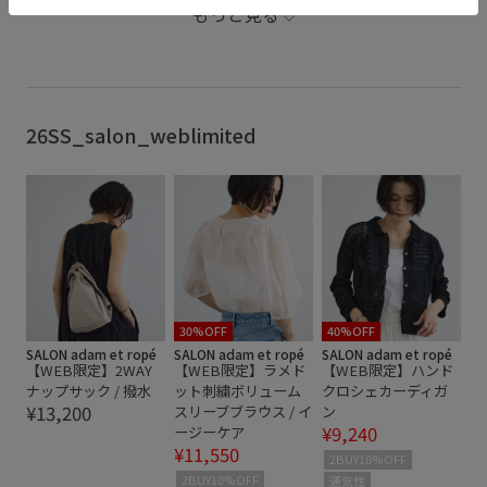
もっと見る
WEB限定
きれいめ
きれいめカジュアル
さらりと快適
たっぷりギャザー
オーガンジー
カジュアル
ギャザースカート
コットン
26SS_salon_weblimited
コットン100%
ゴム仕様
シアー
シアー感
シアー素材
シャリ感
シンプル
スカート
タンクトップ
ナチュラル
ハリ感
ロングスカート
切り替え
夏の機能素材アイテム
女性らしい印象
快適
快適な着心地
清涼感
着回しやすい
30%OFF
40%OFF
SALON adam et ropé
SALON adam et ropé
SALON adam et ropé
【WEB限定】2WAY
【WEB限定】ラメド
【WEB限定】ハンド
立体的
華やか
裏地付き
透け感
通気性
ナップサック / 撥水
ット刺繍ボリューム
クロシェカーディガ
¥13,200
スリーブブラウス / イ
ン
¥9,240
ージーケア
¥11,550
2BUY10%OFF
2BUY10%OFF
通気性