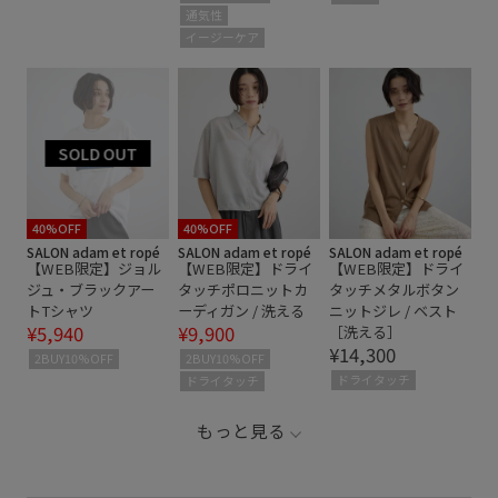
通気性
イージーケア
40%OFF
40%OFF
SALON adam et ropé
SALON adam et ropé
SALON adam et ropé
【WEB限定】ジョル
【WEB限定】ドライ
【WEB限定】ドライ
ジュ・ブラックアー
タッチポロニットカ
タッチメタルボタン
トTシャツ
ーディガン / 洗える
ニットジレ / ベスト
¥5,940
¥9,900
［洗える］
¥14,300
2BUY10%OFF
2BUY10%OFF
ドライタッチ
ドライタッチ
もっと見る