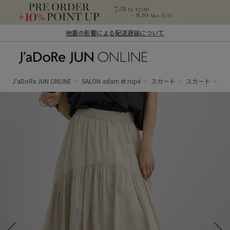
地震の影響による配送遅延について
J'aDoRe JUN ONLINE（ジャドール ジュ
ン オンライン）
J'aDoRe JUN ONLINE
SALON adam et ropé
スカート
スカート
コ