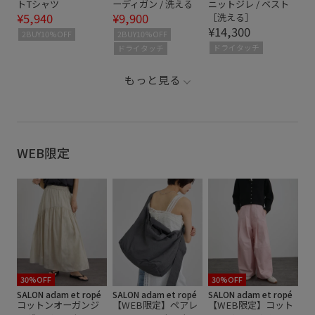
トTシャツ
ーディガン / 洗える
ニットジレ / ベスト
¥5,940
¥9,900
［洗える］
¥14,300
2BUY10%OFF
2BUY10%OFF
ドライタッチ
ドライタッチ
もっと見る
WEB限定
30%OFF
30%OFF
SALON adam et ropé
SALON adam et ropé
SALON adam et ropé
コットンオーガンジ
【WEB限定】ペアレ
【WEB限定】コット