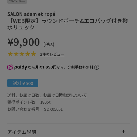
撥水加工
SALON adam et ropé
【WEB限定】ラウンドポーチ&エコバッグ付き撥
水リュック
¥9,900
(税込)
2件のレビュー
なら
月々1,650円
から。分割手数料無料
送料￥500
送料、お届け日数、お届け日時指定について
獲得ポイント数
180pt
お問い合わせ番号 SDX05051
アイテム説明