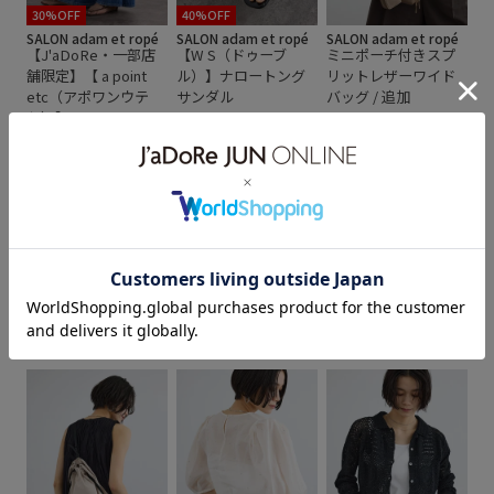
30%OFF
40%OFF
SALON adam et ropé
SALON adam et ropé
SALON adam et ropé
【J'aDoRe・一部店
【W S（ドゥーブ
ミニポーチ付きスプ
舗限定】【 a point
ル）】ナロートング
リットレザーワイド
etc（アポワンウテ
サンダル
バッグ / 追加
¥8,580
¥18,700
セ）】RAVO
¥30,030
2BUY10%OFF
2BUY10%OFF
もっと見る
26SS_salon_weblimited