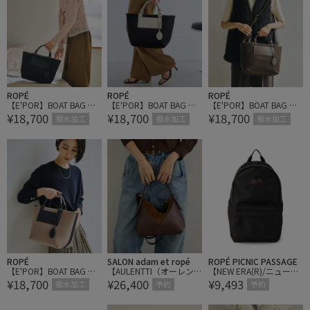
ROPÉ
ROPÉ
ROPÉ
【E'POR】BOAT BAG Me
【E'POR】BOAT BAG Me
【E'POR】BOAT BAG Me
¥18,700
¥18,700
¥18,700
dium/撥水・軽量・一部
dium/撥水・軽量・一部
dium/撥水・軽量・一部
撥水加工
撥水加工
撥水加工
WEB限定カラー・26AW
WEB限定カラー・26AW
WEB限定カラー・26AW
新色
新色
新色
ROPÉ
SALON adam et ropé
ROPÉ PICNIC PASSAGE
【E'POR】BOAT BAG Me
【AULENTTI（オーレン
【NEW ERA(R)/ニューエ
¥18,700
¥26,400
¥9,493
dium/撥水・軽量・一部
ティ）】ショルダーバッ
ラ別注】LIGHT PACK 27L
撥水加工
予約
予約
WEB限定カラー・26AW
グ
新色