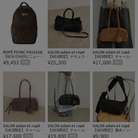
ROPÉ PICNIC PASSAGE
SALON adam et ropé
SALON adam et ropé
【NEW ERA(R)/ニューエ
【WEB限定】ナチュラル
【WEB限定】チャーム付
¥9,493
¥25,300
¥17,600
ラ別注】LIGHT PACK 27L
レザー2WAYサイドベル
きスウェードライクミド
予約
予約
トバッグ
ルバッグ
SALON adam et ropé
SALON adam et ropé
SALON adam et ropé
【WEB限定】チャーム付
【WEB限定】チャーム付
【WEB限定】撥水ノット
¥17,600
¥19,800
¥9,900
きスウェードライクミド
きスプリットレザーミド
ショルダー
予約
予約