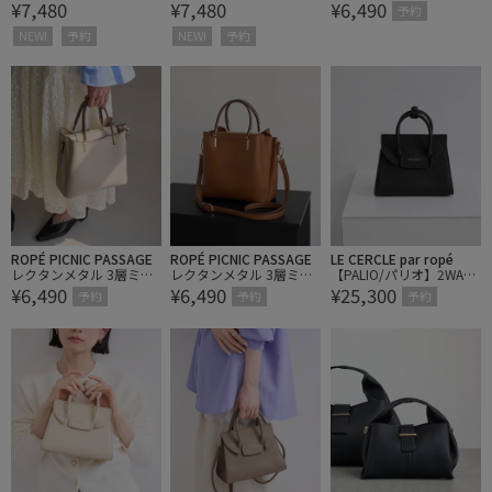
¥7,480
¥7,480
¥6,490
S】ボートシェイプミニ
S】ボートシェイプミニ
ルトート&ショルダーバ
予約
バッグ
バッグ
ッグ/軽量
NEW!
予約
NEW!
予約
ROPÉ PICNIC PASSAGE
ROPÉ PICNIC PASSAGE
LE CERCLE par ropé
レクタンメタル 3層ミド
レクタンメタル 3層ミド
【PALIO/パリオ】2WAY
¥6,490
¥6,490
¥25,300
ルトート&ショルダーバ
ルトート&ショルダーバ
フラップミニハンドバッ
予約
予約
予約
ッグ/軽量
ッグ/軽量
グ