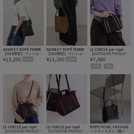
ADAM ET ROPÉ FEMME
ADAM ET ROPÉ FEMME
LE CERCLE par ropé
【WEB限定】ワンショル
【WEB限定】ワンショル
【OUTDOOR PRODUCT
¥13,200
¥13,200
¥7,480
ダーミドルバッグ
ダーミドルバッグ
S】ボートシェイプミニ
NEW!
NEW!
バッグ
NEW!
予約
LE CERCLE par ropé
LE CERCLE par ropé
ROPÉ PICNIC PASSAGE
【OUTDOOR PRODUCT
【OUTDOOR PRODUCT
レクタンメタル 3層ミド