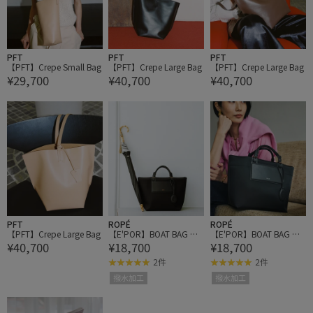
PFT
PFT
PFT
【PFT】Crepe Small Bag
【PFT】Crepe Large Bag
【PFT】Crepe Large Bag
¥29,700
¥40,700
¥40,700
PFT
ROPÉ
ROPÉ
【PFT】Crepe Large Bag
【E'POR】BOAT BAG Me
【E'POR】BOAT BAG Me
¥40,700
¥18,700
¥18,700
dium/撥水・軽量・26A
dium/撥水・軽量・26A
W
W
2件
2件
撥水加工
撥水加工