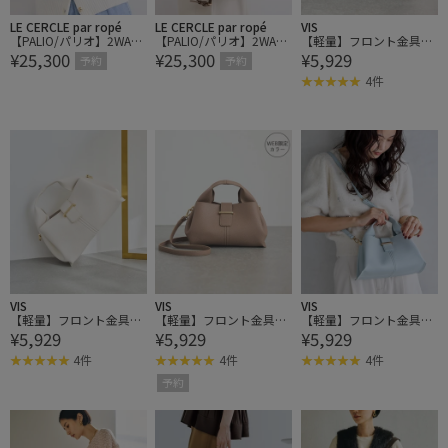
LE CERCLE par ropé
LE CERCLE par ropé
VIS
【PALIO/パリオ】2WAY
【PALIO/パリオ】2WAY
【軽量】フロント金具エ
¥25,300
¥25,300
¥5,929
フラップミニハンドバッ
フラップミニハンドバッ
アリーソフトミニショル
予約
予約
グ
グ
ダーバッグ
4件
VIS
VIS
VIS
【軽量】フロント金具エ
【軽量】フロント金具エ
【軽量】フロント金具エ
¥5,929
¥5,929
¥5,929
アリーソフトミニショル
アリーソフトミニショル
アリーソフトミニショル
ダーバッグ
ダーバッグ
ダーバッグ
4件
4件
4件
予約