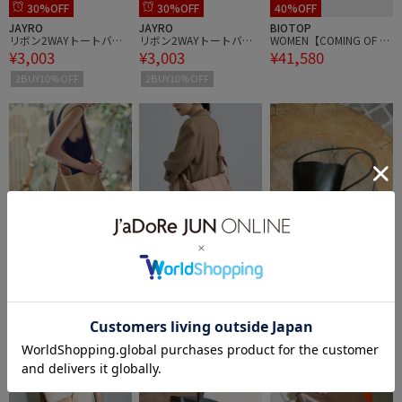
30%OFF
30%OFF
40%OFF
JAYRO
JAYRO
BIOTOP
リボン2WAYトートバッ
リボン2WAYトートバッ
WOMEN【COMING OF A
¥3,003
¥3,003
¥41,580
グ
グ
GE】PVC TOTE
2BUY10%OFF
2BUY10%OFF
BIOTOP
SALON adam et ropé
PFT
WOMEN【Seya. for BIOT
【J'aDoRe・一部店舗限
【PFT】Crepe Small Bag
¥44,000
¥47,300
¥29,700
OP】raffia bag
定】【KAMARO'AN（カマ
ロアン）】Tafolod Bag