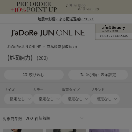
地震の影響による配送遅延について
新しいキレイと出合うために。
J'aDoRe JUN ONLINE（ジャドール ジュ
ン オンライン）
J'aDoRe JUN ONLINE
商品検索 (#収納力)
(#収納力)
(202)
絞り込む
並び順・表示設定
サイズ
カラー
販売タイプ
ブランド
202
対象商品数
件