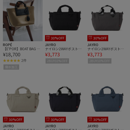
30%OFF
30%OFF
ROPÉ
JAYRO
JAYRO
【E'POR】BOAT BAG Me
ナイロン2WAYボストン
ナイロン2WAYボストン
¥18,700
¥3,773
¥3,773
dium/撥水・軽量・26A
バッグ
バッグ
W
2件
2BUY10%OFF
2BUY10%OFF
撥水加工
30%OFF
30%OFF
30%OFF
JAYRO
JAYRO
JAYRO
ナイロン2WAYボストン
ナイロン2WAYボストン
ナイロン2WAYボストン