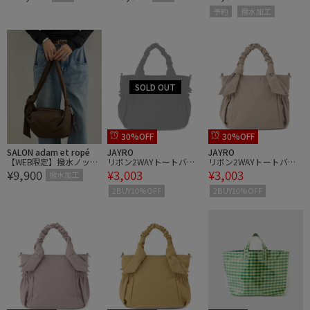
ルバッグ
ルバッグ
予約
撥水加工
30%OFF
30%OFF
SALON adam et ropé
JAYRO
JAYRO
【WEB限定】撥水ノット
リボン2WAYトートバッ
リボン2WAYトートバッ
¥9,900
¥3,003
¥3,003
ショルダー
グ
グ
撥水加工
2BUY10%OFF
2BUY10%OFF