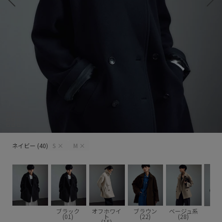
ネイビー (40)
ネイビー (40)
S
×
M
×
ブラック
オフホワイ
ブラウン
ベージュ系
ネイ
(01)
ト
(22)
(28)
(4
(15)