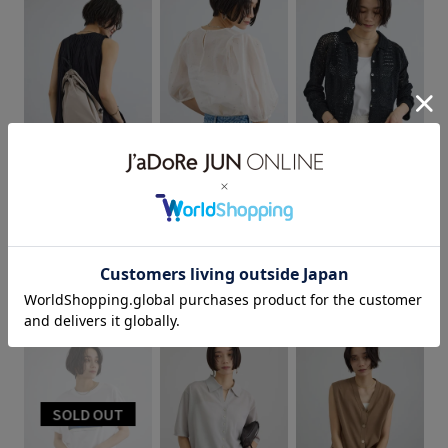
ダウン
ニット
ハリ感
パンツ
パンツにもスカートにも
リラックス感
レディライク
ワイドパンツ
ワンピース
上品
二重織
幅広
抜け感
秋冬
秋冬のスタイリング
華やか
30%OFF
40%OFF
SALON adam et ropé
SALON adam et ropé
SALON adam et ropé
【WEB限定】2WAY
【WEB限定】ラメド
【WEB限定】ハンド
軽くてあたたかい
長く使える
ナップサック / 撥水
ット刺繍ボリューム
クロシェカーディガ
¥13,200
スリーブブラウス / イ
ン
¥9,240
ージーケア
¥11,550
2BUY10%OFF
2BUY10%OFF
通気性
通気性
イージーケア