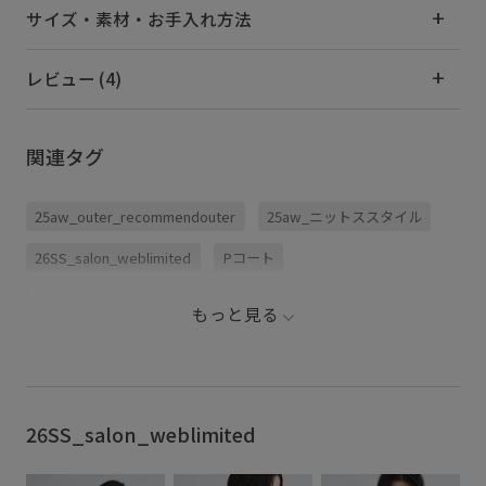
サイズ・素材・お手入れ方法
レビュー (4)
関連タグ
25aw_outer_recommendouter
25aw_ニットススタイル
26SS_salon_weblimited
Pコート
salon_outer25aw_recommend
salon_weblimited_all
もっと見る
salon_weblimited_pickup
WEB限定
あたたかい
おしりが隠れる
こなれ感
ちょうど良い丈感
アウター
ウール
カジュアル
コート
シンプル
26SS_salon_weblimited
スカート
ソフトタッチ
タイト
タイトスカート