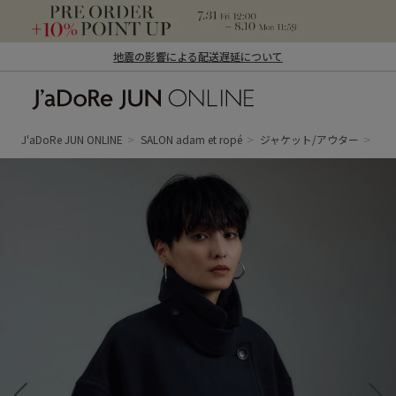
地震の影響による配送遅延について
J'aDoRe JUN ONLINE（ジャドール ジュ
ン オンライン）
J'aDoRe JUN ONLINE
SALON adam et ropé
ジャケット/アウター
ピ