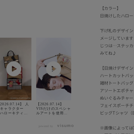
【カラー】
日焼けしたハロー
下げ札のデザイン
メージしています
じつは…ステッカ
みてね♪
【日焼けデザイン
ハートカットバッグ
雑材トートバッグ（
アソートエポチャー
ぬいぐるみチャーム
2026.07.14】 人
【2026.07.14】
フェイスポーチチャ
気キャラクター
VISだけのスペシャ
ビッグTシャツ（BV
「ハローキティ」
ルアートを使用し
「VIS」がコラ
た、ハローキティ
ISだけのス
とのスペシャルコ
ペシャルアートを
ラボアイテムが全6
powered by
※画像によっては
使用した、ハロー
型登場！ ギンガム