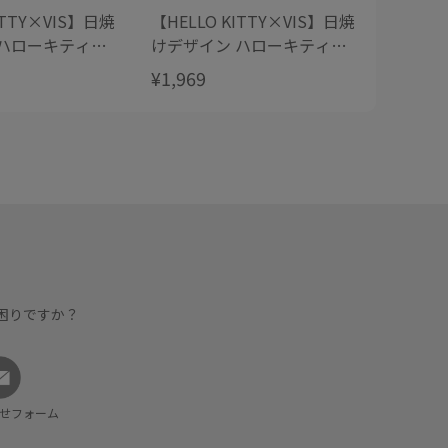
ITTY×VIS】日焼
【HELLO KITTY×VIS】日焼
けデザイン ハローキティア
ッグ
ソートエポチャーム
¥1,969
困りですか？
せフォーム