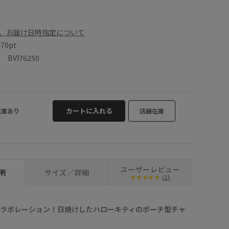
、お届け日時指定について
数
70pt
VI76250
カートに入れる
在庫あり
店舗在庫
ユーザーレビュー
明
サイズ／詳細
(2)
TYとコラボレーション！日焼けしたハローキティのポーチ型チャ