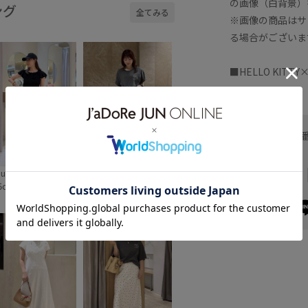
の画像（白背景）
キティとのスペシ
チェックの水着を
ング
全てみる
ャルコラボアイテ
着て、夏のバカン
※画像の商品はサ
が全6型登場！ ギ
スを満喫する「日
ンガムチェックの
焼けしたハローキ
る場合がございま
水着を着て、夏の
ティ」がキュート
バカンスを満喫す
♡ 大人気ハートカ
る「日焼けしたハ
ットバッグの新色
■HELLO KITT
ローキティ」がキ
も必見！🤎 🗓️スケ
ート♡ 大人気ハ
ジュール↓
ートカットバッグ
2026/07/10(金) 全
新色も必見！🤎
国のVIS店舗・公式
️スケジュール↓
サイトにて発売ス
026/07/10(金) 全
タート アイテムラ
お問い合わせ
のVIS店舗・公式
インナップ↓ 🏷️
サイトにて発売ス
【HELLO
ヘルプ
ト アイテムラ
KITTY×VIS】日焼
ンナップ↓ 🏷️
けデザイン ハロー
suko
tanaka
お支払い方法
HELLO
キティビッグTシャ
5cm SIZE:F
163cm SIZE:F
ITTY×VIS】日焼
ツ ¥4,939 (税込) 品
デザイン ハロー
番:BVM76250 🏷️
ティビッグTシャ
【HELLO
 ¥4,939 (税込) 品
KITTY×VIS】日焼
BVM76250 🏷️
けデザイン ハロー
HELLO
キティ雑材トート
ITTY×VIS】日焼
バッグ ¥7,909 (税
デザイン ハロー
込) 品
キティ雑材トート
番:BVX76260 🏷️
ッグ ¥7,909 (税
【HELLO
) 品
KITTY×VIS】日焼
BVX76260 🏷️
けデザイン ハロー