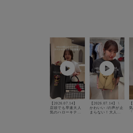
【2026.07.14】 ㅤㅤㅤㅤㅤㅤㅤㅤㅤㅤㅤㅤㅤ
【2026.07.14】 \
【
店頭でも早速大人
かわいい /の声が止
気のハローキティ
まらない！大人気
🕶️🤎 こんがり日焼
ハローキティコラ
と
けしたデザインで
ボ◎ 夏らしい日焼
ボ！ V
登場しました！ ハ
けデザインと、ギ
ローキティ一緒に
ンガムチェック柄