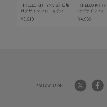
【HELLO KITTY×VIS】日焼
【HELLO KITT
けデザイン ハローキティぬ
けデザイン ハロ
いぐるみチャーム
ッグTシャツ
¥3,619
¥4,939
FOLLOW US ON