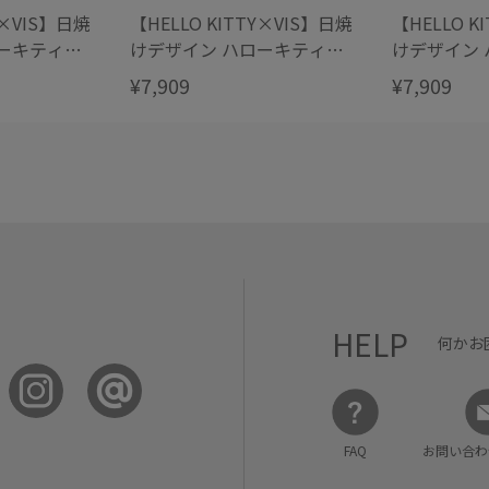
Y×VIS】日焼
【HELLO KITTY×VIS】日焼
【HELLO K
ーキティビ
けデザイン ハローキティハ
けデザイン ハローキティ雑
ートカットバッグ
材トートバ
¥7,909
¥7,909
HELP
何かお
FAQ
お問い合わ