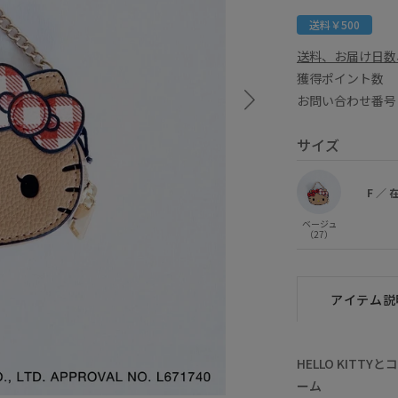
送料￥500
送料、お届け日数
獲得ポイント
お問い合わせ番号 B
サイズ
F
／
ベージュ
（27）
アイテム説
HELLO KIT
ーム