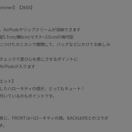
/Summer】【26SS】
AirPodsやリップクリームが収納できます
.7cm/横8cm/マチ3〜3.5cmの楕円型
につけたカニカンで開閉して、バッグなどにかけてお楽しみ
チェックで遊び心を感じさせるポイントに
irPodsが入ります
エット】
したハローキティの顔が、とってもキュート！
付いているのもポイントです。
に、FRONTはハローキティの顔。BACKはVISとのコラボ
す。