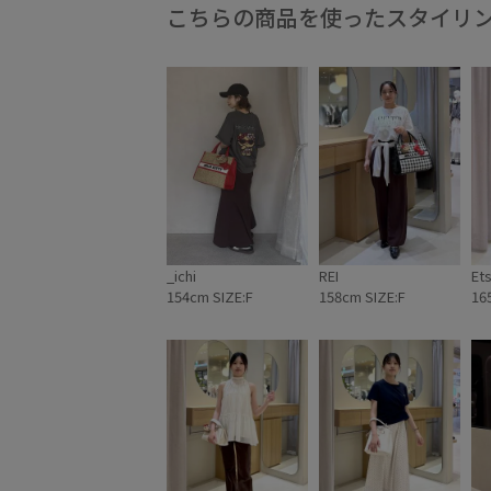
この夏楽しみまし
のビキニ着ている
こちらの商品を使ったスタイリ
ょう🏊🏻‍♂️🏖️ ㅤㅤㅤㅤㅤㅤㅤㅤㅤㅤㅤㅤㅤ 私は
のもきゅん🫶🏻 T
ぬいぐるみチャー
シャツ、バッグ、
ム
ムを狙ってます😏
ポーチ、チャーム
♡ @vis_jp
どれも選べないく
@jadorejunonline
らい可愛さ100%で
をチェックです☑️ㅤㅤㅤㅤㅤㅤㅤㅤㅤㅤㅤ
す！🥹♡ ぜひお早
ㅤㅤ @vis_snap でもス
めにチェックして
タッフのコーデが
みて下さい〜
ュ
載ってるので ぜひ
@jadorejunonline
ご覧ください🤳✨
🔍 .
の

2
国
ター
イ
_ichi
REI
Et
【
154cm SIZE:F
158cm SIZE:F
16
K
け
キ
ツ
番:
【
K
け
バ
込
番: