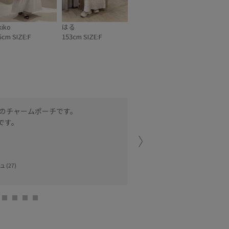
HELLO
キティハートカッ
ITTY×VIS】日焼
トバッグ ¥7,909
デザイン ハロー
(税込) 品
kiko
はる
キティハートカッ
番:BVX76250 🏷️
バッグ ¥7,909
【HELLO
5cm SIZE:F
153cm SIZE:F
税込) 品
KITTY×VIS】日焼
BVX76250 🏷️
けデザイン ハロー
HELLO
キティフェイスポ
ITTY×VIS】日焼
ーチチャーム
デザイン ハロー
¥3,949 (税込) 品
キティフェイスポ
番:BVI76250 🏷️
ーチチャーム
【HELLO
3,949 (税込) 品
KITTY×VIS】日焼
BVI76250 🏷️
けデザイン ハロー
のチャームポーチです。
中はチェック柄になってい
HELLO
キティぬいぐるみ
ITTY×VIS】日焼
チャーム ¥3,619
です。
リップや目薬、お薬などの
デザイン ハロー
(税込) 品
に付けるだけでコーデのワ
キティぬいぐるみ
番:BVZ76260 🏷️
ャーム ¥3,619
【HELLO
税込) 品
KITTY×VIS】日焼
二子玉川ライズ
BVZ76260 🏷️
けデザイン ハロー
HELLO
キティアソートエ
 (27)
tamaki (152c
ITTY×VIS】日焼
ポチャーム ¥1,969
デザイン ハロー
(税込) 品
キティアソートエ
番:BVZ76250
チャーム ¥1,969
@vis_jp
税込) 品
@jadorejunonline
:BVZ76250
vis_jp
adorejunonline