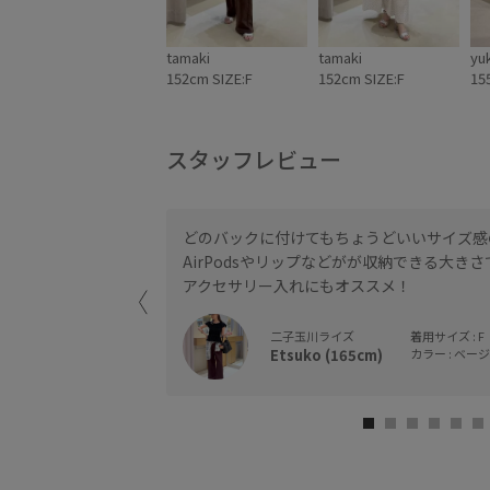
【
K
け
tamaki
tamaki
yu
ト
152cm SIZE:F
152cm SIZE:F
15
(
番:
【
K
スタッフレビュー
け
¥
番:
どのバックに付けてもちょうどいいサイズ感
【
K
AirPodsやリップなどがが収納できる大きさ
け
アクセサリー入れにもオススメ！
チ
(
二子玉川ライズ
着用サイズ : F
番:
【
Etsuko (165cm)
カラー : ベージュ
K
け
ポ
(
番
@
@j