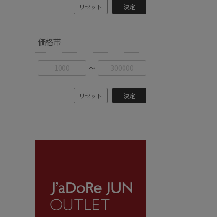
リセット
決定
価格帯
〜
リセット
決定