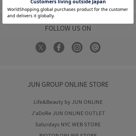
FOLLOW US ON
JUN GROUP ONLINE STORE
Life&Beauty by JUN ONLINE
J'aDoRe JUN ONLINE OUTLET
Saturdays NYC WEB STORE
BIOTOP ONLINE STORE