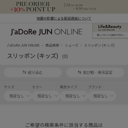
地震の影響による配送遅延について
新しいキレイと出合うために。
J'aDoRe JUN ONLINE（ジャドール ジュ
ン オンライン）
J'aDoRe JUN ONLINE
商品検索
シューズ
スリッポン (キッズ)
スリッポン (キッズ)
(0)
絞り込む
並び順・表示設定
サイズ
カラー
販売タイプ
ブランド
ご希望の検索条件に該当する商品は