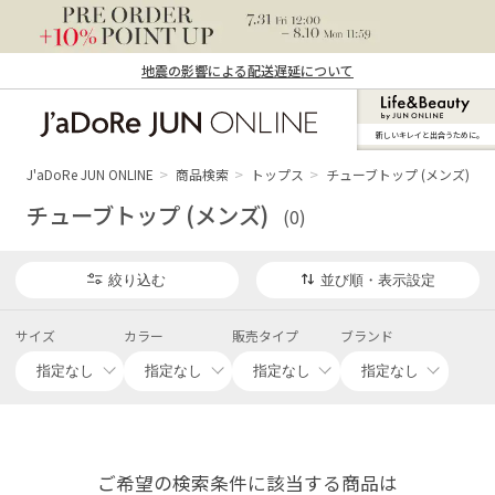
地震の影響による配送遅延について
新しいキレイと出合うために。
J'aDoRe JUN ONLINE（ジャドール ジュ
ン オンライン）
J'aDoRe JUN ONLINE
商品検索
トップス
チューブトップ (メンズ)
チューブトップ (メンズ)
(0)
絞り込む
並び順・表示設定
サイズ
カラー
販売タイプ
ブランド
ご希望の検索条件に該当する商品は