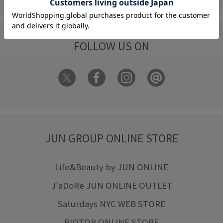
FOLLOW US ON
JUN GROUP ONLINE STORE
Life&Beauty by JUN ONLINE
J'aDoRe JUN ONLINE OUTLET
Saturdays NYC WEB STORE
BIOTOP ONLINE STORE