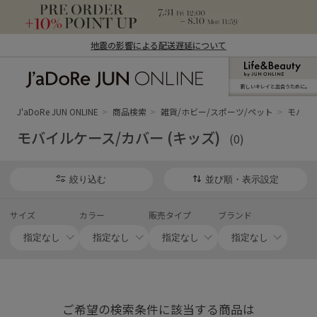
地震の影響による配送遅延について
新しいキレイと出合うために。
J'aDoRe JUN ONLINE（ジャドール ジュ
ン オンライン）
J'aDoRe JUN ONLINE
商品検索
雑貨/ホビー/スポーツ/ペット
モバイル
モバイルケース/カバー (キッズ)
(0)
絞り込む
並び順・表示設定
サイズ
カラー
販売タイプ
ブランド
ご希望の検索条件に該当する商品は