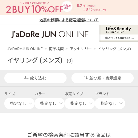
地震の影響による配送遅延について
新しいキレイと出合うために。
J'aDoRe JUN ONLINE（ジャドール ジュ
ン オンライン）
J'aDoRe JUN ONLINE
商品検索
アクセサリー
イヤリング (メンズ)
イヤリング (メンズ)
(0)
絞り込む
並び順・表示設定
サイズ
カラー
販売タイプ
ブランド
ご希望の検索条件に該当する商品は