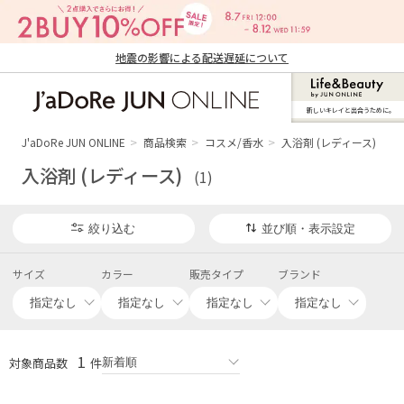
地震の影響による配送遅延について
新しいキレイと出合うために。
J'aDoRe JUN ONLINE（ジャドール ジュ
ン オンライン）
J'aDoRe JUN ONLINE
商品検索
コスメ/香水
入浴剤 (レディース)
入浴剤 (レディース)
(1)
絞り込む
並び順・表示設定
サイズ
カラー
販売タイプ
ブランド
1
対象商品数
件