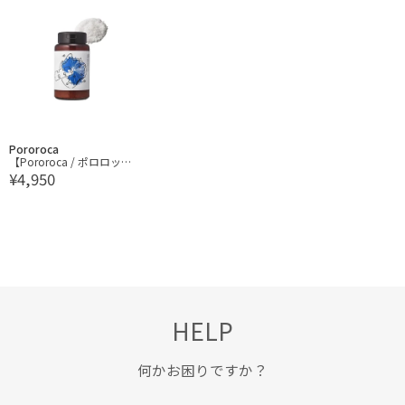
Pororoca
【Pororoca / ポロロッ
¥4,950
カ】TTT MSW × Pororo
ca Figra Bliss Bath Salts
HELP
何かお困りですか？