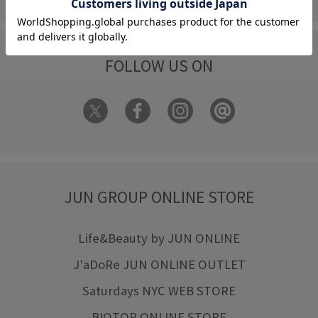
FOLLOW US ON
JUN GROUP ONLINE STORE
Life&Beauty by JUN ONLINE
J'aDoRe JUN ONLINE OUTLET
Saturdays NYC WEB STORE
BIOTOP ONLINE STORE