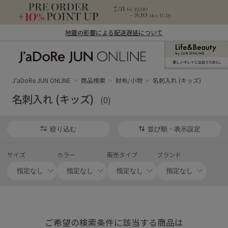
地震の影響による配送遅延について
新しいキレイと出合うために。
J'aDoRe JUN ONLINE（ジャドール ジュ
ン オンライン）
J'aDoRe JUN ONLINE
商品検索
財布/小物
名刺入れ (キッズ)
名刺入れ (キッズ)
(0)
絞り込む
並び順・表示設定
サイズ
カラー
販売タイプ
ブランド
ご希望の検索条件に該当する商品は