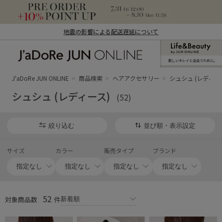
地震の影響による配送遅延について
新しいキレイと出合うために。
J'aDoRe JUN ONLINE（ジャドール ジュ
ン オンライン）
J'aDoRe JUN ONLINE
商品検索
ヘアアクセサリー
シュシュ (レディー
シュシュ (レディース)
(52)
絞り込む
並び順・表示設定
サイズ
カラー
販売タイプ
ブランド
52
対象商品数
件