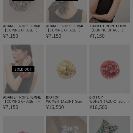
ADAM ET ROPÉ FEMME
ADAM ET ROPÉ FEMME
ADAM ET ROPÉ FEMME
【COMING OF AGE（カ
【COMING OF AGE（カ
【COMING OF AGE（カ
¥7,150
¥7,150
¥7,150
ミング オブ エイジ）】S
ミング オブ エイジ）】S
ミング オブ エイジ）】S
CRUNCHIE
CRUNCHIE
CRUNCHIE
ADAM ET ROPÉ FEMME
BIOTOP
BIOTOP
【COMING OF AGE（カ
WOMEN【AZUR】Scrunc
WOMEN【AZUR】Scrunc
¥7,150
¥16,500
¥16,500
ミング オブ エイジ）】S
hie
hie
CRUNCHIE