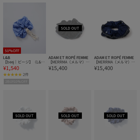
50%OFF
L&B
ADAM ET ROPÉ FEMME
ADAM ET ROPÉ FEMME
【beej｜ビージ】〈L&B
【MERRMA（メルマ）】
【MERRMA（メルマ）】
¥1,540
¥15,400
¥15,400
別注〉シュシュ
BEAD SCRUNCHIE
BEAD SCRUNCHIE
2件
2BUY10%OFF