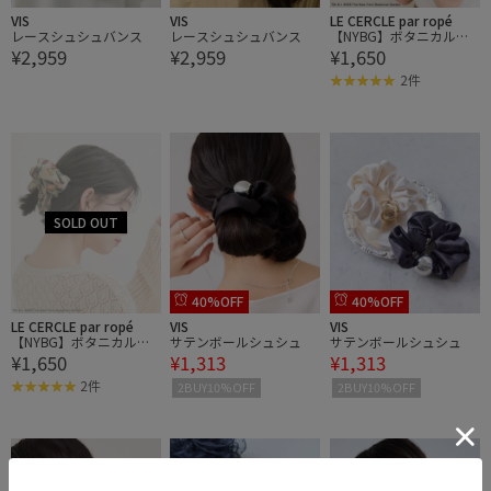
VIS
VIS
LE CERCLE par ropé
レースシュシュバンス
レースシュシュバンス
【NYBG】ボタニカル柄
¥2,959
¥2,959
¥1,650
シュシュ
2件
40%OFF
40%OFF
LE CERCLE par ropé
VIS
VIS
【NYBG】ボタニカル柄
サテンボールシュシュ
サテンボールシュシュ
¥1,650
¥1,313
¥1,313
シュシュ
2件
2BUY10%OFF
2BUY10%OFF