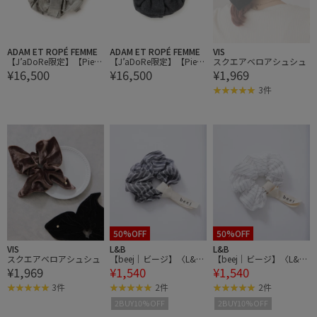
ADAM ET ROPÉ FEMME
ADAM ET ROPÉ FEMME
VIS
【J’aDoRe限定】【Pien
【J’aDoRe限定】【Pien
スクエアベロアシュシュ
¥16,500
¥16,500
¥1,969
Studios（ピエン スタジ
Studios（ピエン スタジ
オ）】scrunchie medici
オ）】scrunchie ash gray
3件
50%OFF
50%OFF
VIS
L&B
L&B
スクエアベロアシュシュ
【beej｜ビージ】〈L&B
【beej｜ビージ】〈L&B
¥1,969
¥1,540
¥1,540
別注〉シュシュ
別注〉シュシュ
3件
2件
2件
2BUY10%OFF
2BUY10%OFF