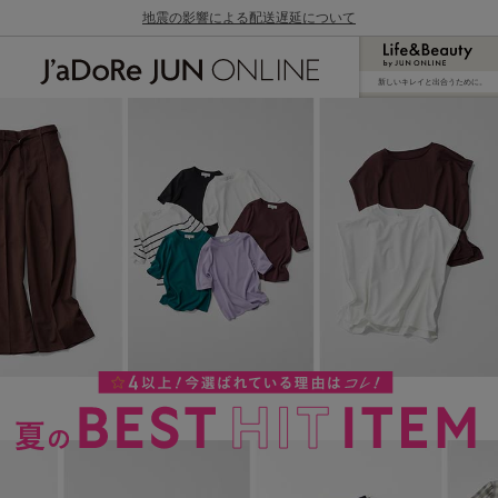
地震の影響による配送遅延について
新しいキレイと出合うために。
J'aDoRe JUN ONLINE（ジャドール ジュン
オンライン）