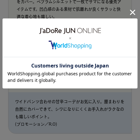
をカバー。ペプラムシルエットで一枚でサマになる優秀ア
イテムです。凹凸感のある素材で肌離れが良くサラッと快
適な着心地も嬉しい。
USER REVIEW
昨年購入し、今年も販売されるのを待っていました。色合い
も爽やかで、毎日のように着ています。
STAFF VOICE
ワイドパンツ合わせの甘辛コーデがお気に入り。腰まわりを
自然にカバーできて、シワになりにくくお手入れがラクなの
も嬉しいポイント。
(プロモーション／R.O)