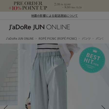
地震の影響による配送遅延について
J'aDoRe JUN ONLINE（ジャドール ジュ
ン オンライン）
J'aDoRe JUN ONLINE
ROPÉ PICNIC
(ROPÉ PICNIC)
パンツ
パンツ