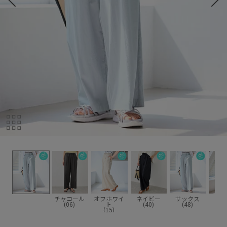
チャコール
オフホワイ
ネイビー
サックス
(06)
ト
(40)
(48)
(15)