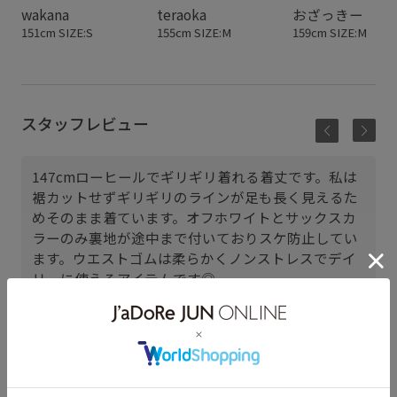
wakana
teraoka
おざっきー
151cm SIZE:S
155cm SIZE:M
159cm SIZE:M
スタッフレビュー
147cmローヒールでギリギリ着れる着丈です。私は
裾カットせずギリギリのラインが足も長く見えるた
めそのまま着ています。オフホワイトとサックスカ
ラーのみ裏地が途中まで付いておりスケ防止してい
ます。ウエストゴムは柔らかくノンストレスでデイ
リーに使えるアイテムです◎
ディアモール大阪
aoi (147cm)
骨格： ストレート
パーソナルカラー： ブルべ夏