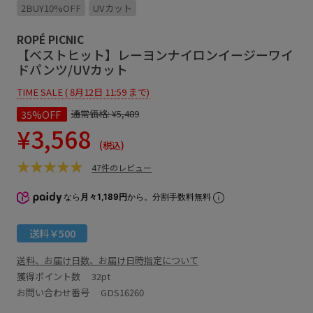
2BUY10%OFF
UVカット
ROPÉ PICNIC
【ベストヒット】レーヨンナイロンイージーワイ
ドパンツ/UVカット
TIME SALE ( 8月12日 11:59 まで)
35%OFF
通常価格:
¥5,489
¥3,568
(税込)
47件のレビュー
なら
月々1,189円
から。分割手数料無料
送料￥500
送料、お届け日数、お届け日時指定について
獲得ポイント数
32pt
お問い合わせ番号 GDS16260