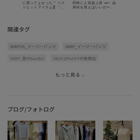
け編👒🤍
に買ってよかった ” ベス
同時に人気急上昇 📣✨ 結
生、保育
トヒットアイテム🎖 「色
局何を買えばいいの〜？
別もバラ
違いで欲しい！」 「気づ
という方！ まずはランキ
とのお出
けば手にとってしまう」
ングをチェック ✔︎ 今リア
アウトド
と、クチコミで大絶賛。
ルに売れている人気アイ
動きやす
お洒落も機能も譲れない
テムを ランキング形式で
関連タグ
ィネートが
ワガママな夏に、 お客さ
ご紹介🥇🌿 今週は
可愛さも
まとロペピクニックのス
ar7mkn が担当します
たくない
タッフが 本当に買ってよ
💁🏻‍♀️ 気になっていたあの
アルなマ
かったと認めた名品だけ
アイテムも、 お得にGET
26RPSS_イージーパンツ
26RP_イージーパンツ
参考にして
集めました🤝🏻 ぜひチェ
できるチャンスかも？！
なさんの
ックしてみてくださいね
ぜひお買い物の参考にし
考になれば
✍🏻💭🌿 jadorejunonline
てみてください 🛍️
26RP_夏のbesthit
2BUY10%OFF対象商品
┈┈┈┈┈┈┈
__ #ロペピクニック
jadorejunonline __ #ロ
#ropepi
#ropepicnic
ペピクニック #セール
アルコーデ
#ropepicnic
ROPÉPICNIC_TIMESALE
RP26SS_besthit
#ペプラム
もっと見る
SALEランキングTOP100
UVカット
Wpickup_items
きれいめ
オフィス
オフィスカジュアル
カジュアル
シアー
シルエットがきれい
ヘビロテ
ベスト
ブログ/フォトログ
リラックススタイル
仕事
夏の機能素材アイテム
大人カジュアル
快適
機能素材
穿き心地が良い