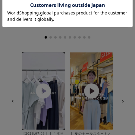
普段のボトムスサイズ： 36
着用サイズ : S
カラー : オフホワイト (15)
【2026.
出かけ🚗G
のアンケ
半々とい
GWコー
【2026.07.03】｜ “ 本当
｜ 夏のセールスタートと