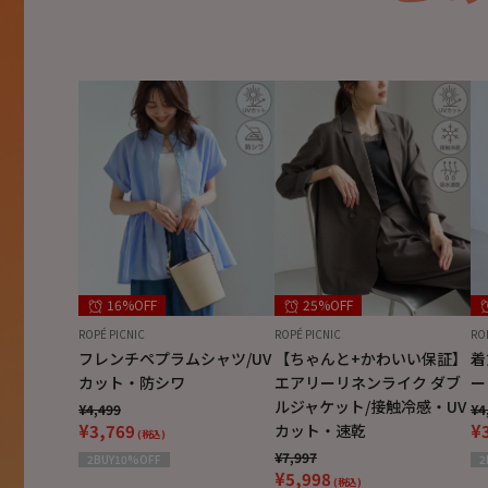
16%OFF
25%OFF
ROPÉ PICNIC
ROPÉ PICNIC
RO
フレンチペプラムシャツ/UV
【ちゃんと+かわいい保証】
着
カット・防シワ
エアリーリネンライク ダブ
ー
ルジャケット/接触冷感・UV
¥4,499
¥4
¥3,769
カット・速乾
¥
(税込)
¥7,997
2BUY10%OFF
2
¥5,998
(税込)