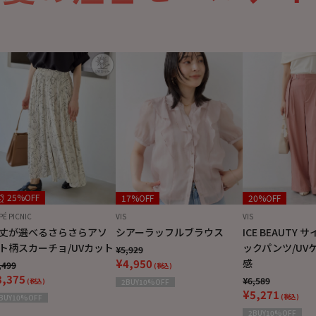
25%OFF
17%OFF
20%OFF
PÉ PICNIC
VIS
VIS
丈が選べるさらさらアソ
シアーラッフルブラウス
ICE BEAUTY
ト柄スカーチョ/UVカット
ックパンツ/UV
¥5,929
¥4,950
感
,499
(税込)
3,375
¥6,589
(税込)
2BUY10%OFF
¥5,271
BUY10%OFF
(税込)
2BUY10%OFF