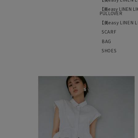
【美easy LINEN L
PULLOVER
【美easy LINEN L
SCARF
BAG
SHOES