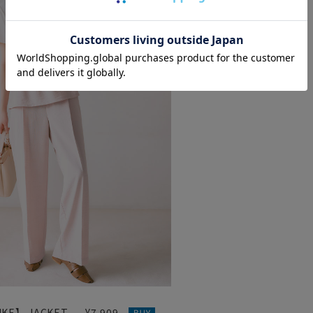
IKE】 JACKET
¥7,909