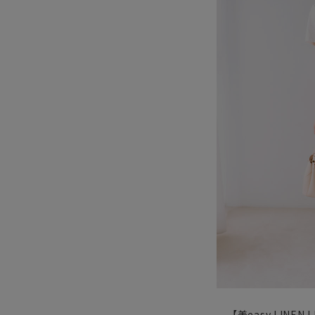
【美easy LINEN L