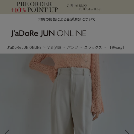
地震の影響による配送遅延について
J'aDoRe JUN ONLINE（ジャドール ジュ
ン オンライン）
J'aDoRe JUN ONLINE
VIS
(VIS)
パンツ
スラックス
【美easy】