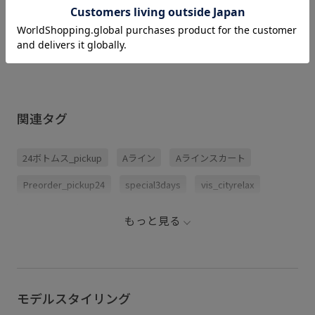
カラー : ブラック (01)
関連タグ
24ボトムス_pickup
Aライン
Aラインスカート
Preorder_pickup24
special3days
vis_cityrelax
vis_dissectionbieasy0614
vis_gw0426
もっと見る
vis_heartbagdorama
vis_isekibieasy0614
vis_neooffice0510
vis_pants
vis_pantspick
vis_STAYC240502
WMボトムス_pickup
モデルスタイリング