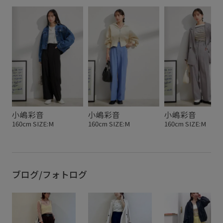
Wボトムス_pickup
W夏アイテム_pickup
お仕事
お気に入り登録数上昇中_WOMEN
きちんと感
さらりとした
イージーケア
カラーバリエーション豊富
カーディガン
コーディネートのアクセント
サイズ調整
シャツ
ショートパンツ
シワになりにくい
ジャケット
スカート
ストレートシルエット
小嶋彩音
小嶋彩音
小嶋彩音
スラックス
セットアップ
センタープレス
タック
160cm SIZE:M
160cm SIZE:M
160cm SIZE:M
テーラードジャケット
ニット
バーガンディー
パンツ
ブラウス
プルオーバー
ベーシック
ブログ/フォトログ
ポリエステル
リボンデザイン
リラックス感
ワイドシルエット
ワインレッド
低身長向けサイズあり
合わせやすい
夏の機能素材アイテム
後ろがゴム