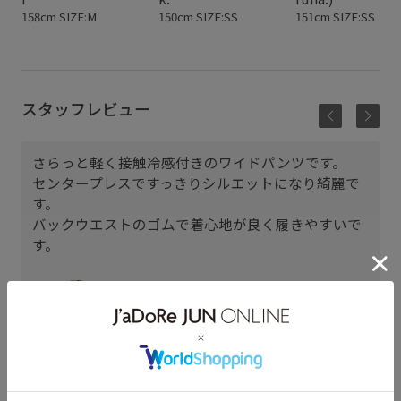
158cm SIZE:M
150cm SIZE:SS
151cm SIZE:SS
スタッフレビュー
さらっと軽く接触冷感付きのワイドパンツです。
センタープレスですっきりシルエットになり綺麗で
す。
バックウエストのゴムで着心地が良く履きやすいで
す。
三井アウトレットパーク 仙台港
めぐ (166cm)
骨格： ストレート
パーソナルカラー： イエベ春
普段のボトムスサイズ： M
着用サイズ : M