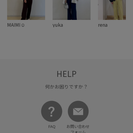
接触冷感
洗える
清涼感
美easy
美easy_pants
美easyスタイル
美脚
骨格ナチュラル
MAIMI☺︎
yuka
rena
HELP
何かお困りですか？
FAQ
お問い合わせ
フォーム