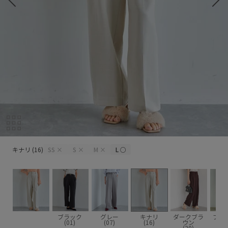
キナリ (16)
キナリ (16)
SS
×
S
×
M
×
L
○
ブラック
グレー
キナリ
ダークブラ
ブラ
(01)
(07)
(16)
ウン
(2
(20)