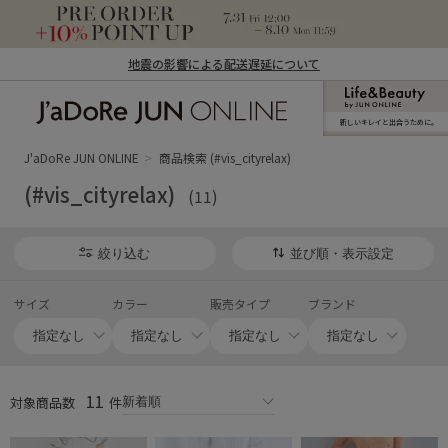
地震の影響による配送遅延について
新しいキレイと出合うために。
J'aDoRe JUN ONLINE（ジャドール ジュ
ン オンライン）
J'aDoRe JUN ONLINE
商品検索 (#vis_cityrelax)
(#vis_cityrelax)
(11)
絞り込む
並び順・表示設定
サイズ
カラー
販売タイプ
ブランド
11
対象商品数
件