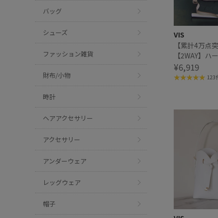
バッグ
シューズ
VIS
【累計4万点
ファッション雑貨
【2WAY】ハ
ッグ/追加
¥6,919
財布/小物
123
時計
ヘアアクセサリー
アクセサリー
アンダーウェア
レッグウェア
帽子