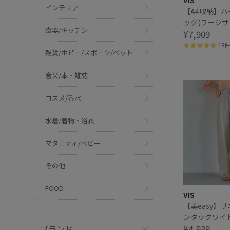
VIS
インテリア
【A4収納】
ッグ(ラージサ
食器/キッチン
¥7,909
18件
雑貨/ホビー/スポーツ/ペット
音楽/本・雑誌
コスメ/香水
水着/着物・浴衣
マタニティ/ベビー
その他
FOOD
VIS
【美easy】
ンタックワイ
パンツ
¥4,939
ブランド