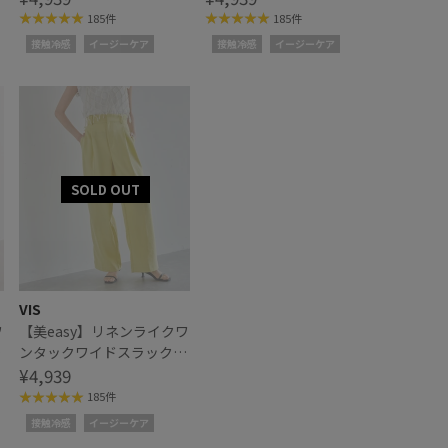
185件
185件
接触冷感
イージーケア
接触冷感
イージーケア
VIS
ワ
【美easy】リネンライクワ
ス
ンタックワイドスラックス
パンツ
¥4,939
185件
接触冷感
イージーケア