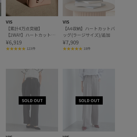
VIS
VIS
【累計4万点突破】
【A4収納】ハートカットバ
【2WAY】ハートカットバ
ッグ(ラージサイズ)/追加
ッグ/追加
¥6,919
¥7,909
123件
18件