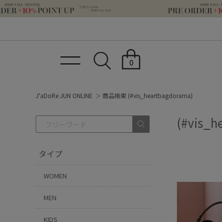
0
J'aDoRe JUN ONLINE
商品検索 (#vis_heartbagdorama)
(#vis_h
タイプ
WOMEN
MEN
KIDS