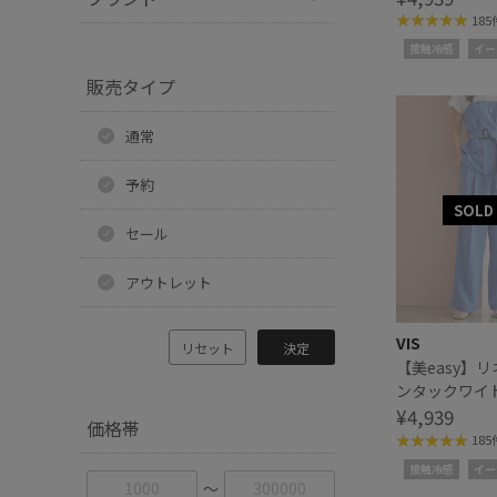
185
接触冷感
イー
販売タイプ
通常
予約
セール
アウトレット
VIS
リセット
決定
【美easy】
ンタックワイ
パンツ
¥4,939
価格帯
185
接触冷感
イー
〜