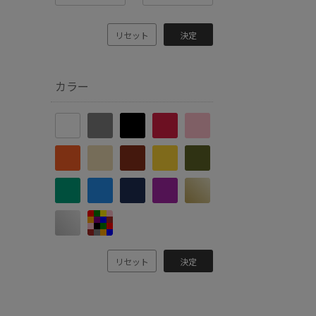
リセット
決定
カラー
リセット
決定