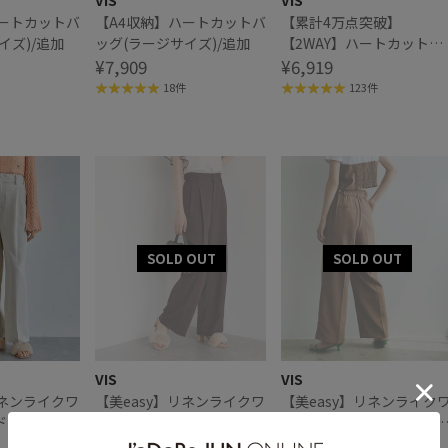
VIS
VIS
ハートカットバ
【A4収納】ハートカットバ
【累計4万点突破】
イズ)/追加
ッグ(ラージサイズ)/追加
【2WAY】ハートカットバ
¥7,909
ッグ/追加
¥6,919
18件
123件
VIS
VIS
リネンライクワ
【美easy】リネンライクワ
【美easy】リネンライク
ドスラックス
ンタックワイドスラックス
ンタックワイドスラック
パンツ
¥4,939
パンツ
¥4,939