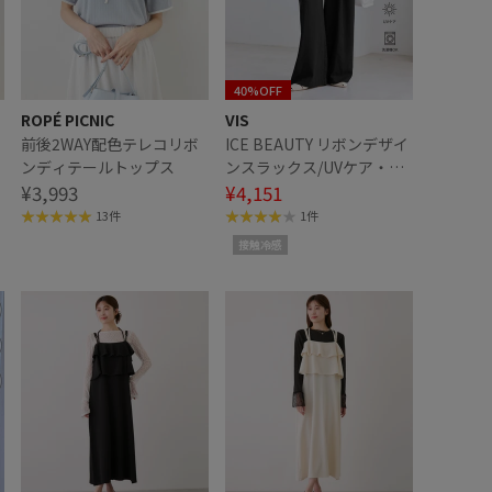
40%OFF
ROPÉ PICNIC
VIS
前後2WAY配色テレコリボ
ICE BEAUTY リボンデザイ
ンディテールトップス
ンスラックス/UVケア・接
¥3,993
触冷感
¥4,151
13件
1件
接触冷感