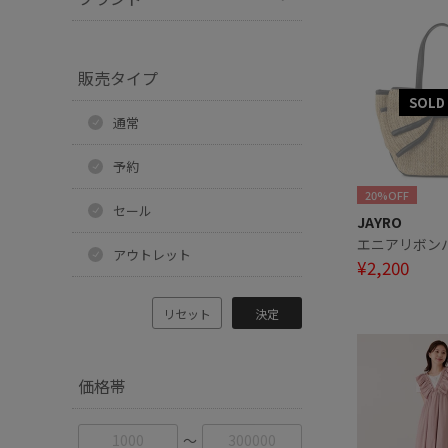
販売タイプ
通常
予約
20%OFF
セール
JAYRO
エニアリボン
アウトレット
¥2,200
リセット
決定
価格帯
〜