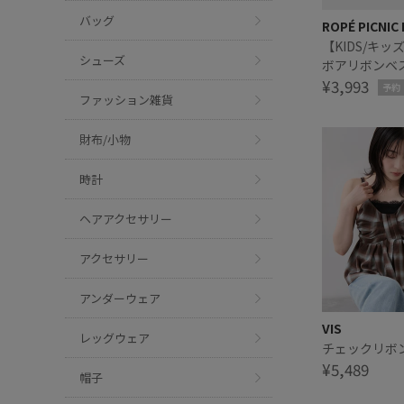
バッグ
ROPÉ PICNIC 
【KIDS/キ
シューズ
ボアリボンベ
¥3,993
予約
ファッション雑貨
財布/小物
時計
ヘアアクセサリー
アクセサリー
アンダーウェア
VIS
レッグウェア
チェックリボ
¥5,489
帽子