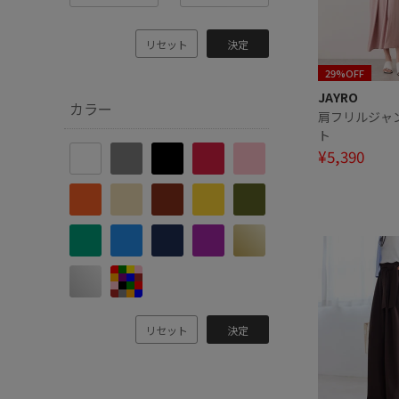
リセット
決定
29%OFF
JAYRO
カラー
肩フリルジャ
ト
¥5,390
リセット
決定