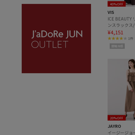
40%OFF
VIS
ICE BEAUT
ンスラックス/
触冷感
¥4,151
1件
接触冷感
20%OFF
JAYRO
イージージョ