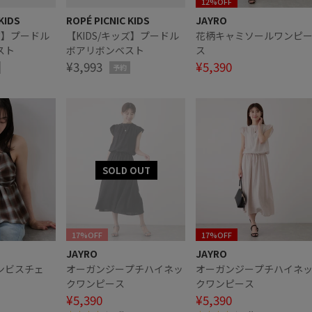
12%OFF
KIDS
ROPÉ PICNIC KIDS
JAYRO
ッズ】プードル
【KIDS/キッズ】プードル
花柄キャミソールワンピ
スト
ボアリボンベスト
ス
¥3,993
¥5,390
予約
17%OFF
17%OFF
JAYRO
JAYRO
ンビスチェ
オーガンジープチハイネッ
オーガンジープチハイネ
クワンピース
クワンピース
¥5,390
¥5,390