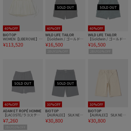
40%OFF
40%OFF
40%OFF
BIOTOP
WILD LIFE TAILOR
WILD LIFE TAILOR
WOMEN【LIBEROWE】S
【Goldwin / ゴールドウ
【Goldwin / ゴールドウ
¥113,520
¥16,500
¥16,500
KORT
ィン】Nylon Multi Purpo
ィン】Nylon Multi Purpo
se Shorts
se Shorts
2BUY10%OFF
2BUY10%OFF
40%OFF
30%OFF
30%OFF
ADAM ET ROPÉ HOMME
BIOTOP
BIOTOP
【LACOSTE/ラコステ】
【AURALEE】 SILK NEP
【AURALEE】 SILK NEP
¥7,260
¥30,800
¥30,800
シアサッカーショーツ
DENIM 5P WIDE SHORTS
DENIM 5P WIDE SHORTS
2BUY10%OFF