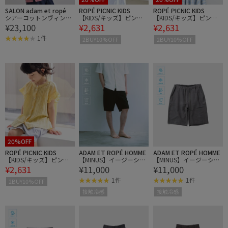
SALON adam et ropé
ROPÉ PICNIC KIDS
ROPÉ PICNIC KIDS
シアーコットンヴィンテ
【KIDS/キッズ】ピンタ
【KIDS/キッズ】ピンタ
¥23,100
¥2,631
¥2,631
ージブラウス
ックギャザーブラウス
ックギャザーブラウス
1件
2BUY10%OFF
2BUY10%OFF
20%OFF
ROPÉ PICNIC KIDS
ADAM ET ROPÉ HOMME
ADAM ET ROPÉ HOMME
【KIDS/キッズ】ピンタ
【MINUS】イージーショ
【MINUS】イージーショ
¥2,631
¥11,000
¥11,000
ックギャザーブラウス
ートパンツ / 接触冷感 /
ートパンツ / 接触冷感 /
遮熱 / UVカット / 吸水拡
遮熱 / UVカット / 吸水拡
1件
1件
2BUY10%OFF
散
散
接触冷感
接触冷感