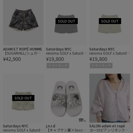
ADAM ET ROPÉ HOMME
Saturdays NYC
Saturdays NYC
【SUGARHILL/シュガー
renoma GOLF x Saturda
renoma GOLF x Saturda
¥42,900
¥19,800
¥19,800
ヒル】"CAR SERVICE" 2F
ys NYC Mens Short Pants
ys NYC Mens Short Pants
ACE MESH SHORT PANTS
ドライタッチ
ドライタッチ
Saturdays NYC
j.n.r.d
SALON adam et ropé
renoma GOLF x Saturda
【キャプテン翼×Soccer
ヨーロピアンリネンクロ