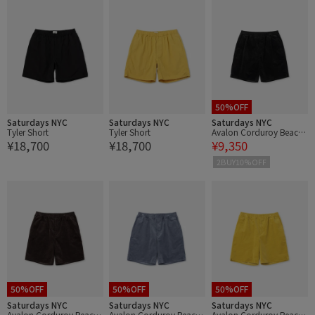
50%OFF
Saturdays NYC
Saturdays NYC
Saturdays NYC
Tyler Short
Tyler Short
Avalon Corduroy Beach
¥18,700
¥18,700
¥9,350
Short
2BUY10%OFF
50%OFF
50%OFF
50%OFF
Saturdays NYC
Saturdays NYC
Saturdays NYC
Avalon Corduroy Beach
Avalon Corduroy Beach
Avalon Corduroy Beach