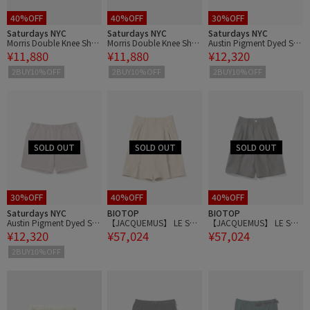
40%OFF
40%OFF
30%OFF
Saturdays NYC
Saturdays NYC
Saturdays NYC
Morris Double Knee Shor
Morris Double Knee Shor
Austin Pigment Dyed Sw
¥11,880
¥11,880
¥12,320
t
t
eat Short Pant
2BUY10%OFF
2BUY10%OFF
2BUY10%OFF
30%OFF
40%OFF
40%OFF
Saturdays NYC
BIOTOP
BIOTOP
Austin Pigment Dyed Sw
【JACQUEMUS】 LE SHO
【JACQUEMUS】 LE SHO
¥12,320
¥57,024
¥57,024
eat Short Pant
RT PASTRO
RT PASTRO
2BUY10%OFF