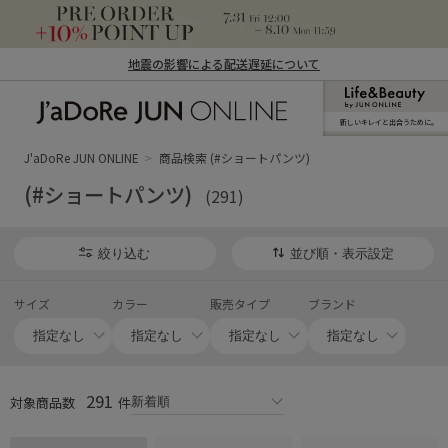
地震の影響による配送遅延について
新しいキレイと出合うために。
J'aDoRe JUN ONLINE（ジャドール ジュ
ン オンライン）
J'aDoRe JUN ONLINE
商品検索 (#ショートパンツ)
(#ショートパンツ)
(291)
絞り込む
並び順・表示設定
サイズ
カラー
販売タイプ
ブランド
291
対象商品数
件