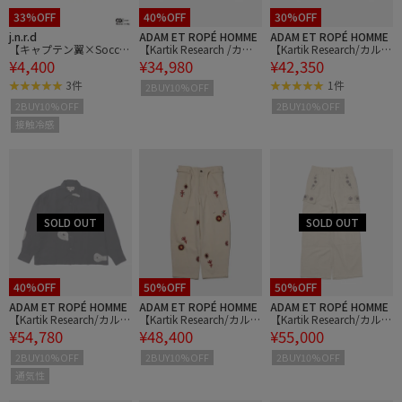
33%OFF
40%OFF
30%OFF
j.n.r.d
ADAM ET ROPÉ HOMME
ADAM ET ROPÉ HOMME
【キャプテン翼×Soccer
【Kartik Research /カル
【Kartik Research/カルテ
¥4,400
¥34,980
¥42,350
Junky】コラボTシャツ
ティック リサーチ】Box
ィック リサーチ】Rabari
Shirts
Shirt
3件
1件
2BUY10%OFF
2BUY10%OFF
2BUY10%OFF
接触冷感
40%OFF
50%OFF
50%OFF
ADAM ET ROPÉ HOMME
ADAM ET ROPÉ HOMME
ADAM ET ROPÉ HOMME
【Kartik Research/カルテ
【Kartik Research/カルテ
【Kartik Research/カルテ
¥54,780
¥48,400
¥55,000
ィック リサーチ】Repair
ィック リサーチ】Fauji P
ィック リサーチ】Leh Ca
Stitch Jacket
ants
rgo Pant
2BUY10%OFF
2BUY10%OFF
2BUY10%OFF
通気性