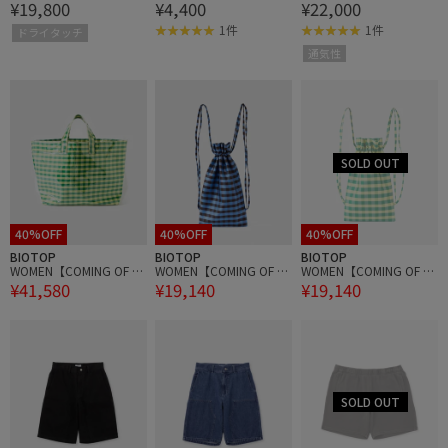
¥19,800
¥4,400
¥22,000
ys NYC Mens Short Pants
Junky】ツインシュート
ップドギャザーブラウス
シャワーサンダル
1件
1件
ドライタッチ
通気性
40%OFF
40%OFF
40%OFF
BIOTOP
BIOTOP
BIOTOP
WOMEN【COMING OF A
WOMEN【COMING OF A
WOMEN【COMING OF A
¥41,580
¥19,140
¥19,140
GE】PVC TOTE
GE】MINI BACKPACK
GE】MINI BACKPACK