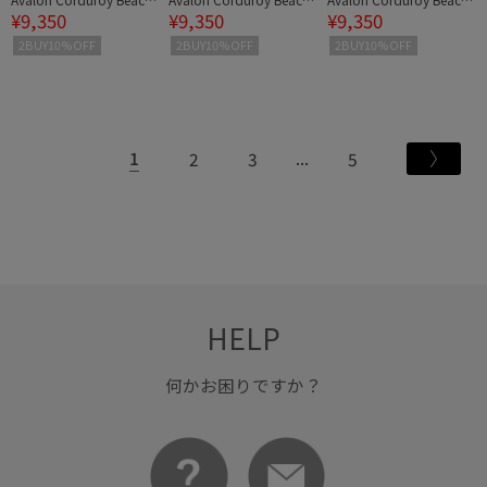
¥9,350
¥9,350
¥9,350
Short
Short
Short
2BUY10%OFF
2BUY10%OFF
2BUY10%OFF
1
2
3
5
HELP
何かお困りですか？