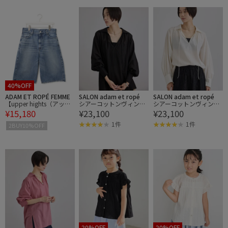
40%OFF
ADAM ET ROPÉ FEMME
SALON adam et ropé
SALON adam et ropé
【upper hights（アッパ
シアーコットンヴィンテ
シアーコットンヴィンテ
¥15,180
¥23,100
¥23,100
ー ハイツ）】THE LIAM S
ージブラウス
ージブラウス
HORT
1件
1件
2BUY10%OFF
20%OFF
20%OFF