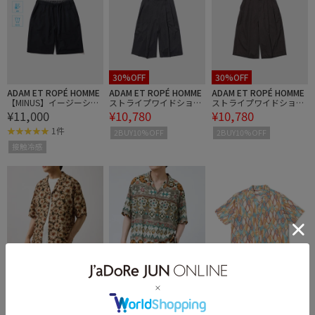
30%OFF
30%OFF
ADAM ET ROPÉ HOMME
ADAM ET ROPÉ HOMME
ADAM ET ROPÉ HOMME
【MINUS】イージーショ
ストライプワイドショー
ストライプワイドショー
¥11,000
¥10,780
¥10,780
ートパンツ / 接触冷感 /
トパンツ
トパンツ
遮熱 / UVカット / 吸水拡
1件
2BUY10%OFF
2BUY10%OFF
散
接触冷感
LE CERCLE par ropé
LE CERCLE par ropé
LE CERCLE par ropé
レーヨンアロハアソート
レーヨンアロハアソート
レーヨンアロハアソート
¥6,600
¥6,600
¥6,600
シャツ
シャツ
シャツ