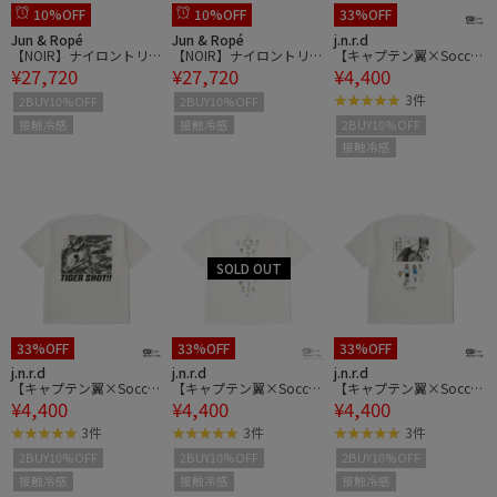
10%OFF
10%OFF
33%OFF
Jun & Ropé
Jun & Ropé
j.n.r.d
【NOIR】ナイロントリコ
【NOIR】ナイロントリコ
【キャプテン翼×Soccer
¥27,720
¥27,720
¥4,400
ットストレッチショート
ットストレッチショート
Junky】コラボTシャツ
パンツ/接触冷感・防シ
パンツ/接触冷感・防シ
3件
2BUY10%OFF
2BUY10%OFF
ワ
ワ
接触冷感
接触冷感
2BUY10%OFF
接触冷感
33%OFF
33%OFF
33%OFF
j.n.r.d
j.n.r.d
j.n.r.d
【キャプテン翼×Soccer
【キャプテン翼×Soccer
【キャプテン翼×Soccer
¥4,400
¥4,400
¥4,400
Junky】コラボTシャツ
Junky】コラボTシャツ
Junky】コラボTシャツ
3件
3件
3件
2BUY10%OFF
2BUY10%OFF
2BUY10%OFF
接触冷感
接触冷感
接触冷感