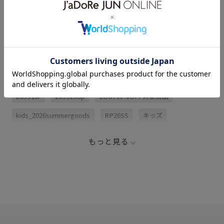
サイズ・素材・お手入れ方法
関連タグ
26SS10r
26SS20dp
2BUY10%OFF対象商品
kids_2026summergoods
RP26SS
キッズ
サンダル
ショートパンツ
スカート
スポーツ
もっと見る
スポーツサンダル
スポーティ
ドローコード
バックベルト
フィット感
ベルト
夏の機能素材アイテム
幅広
肌触りが良い
通気性
靴下