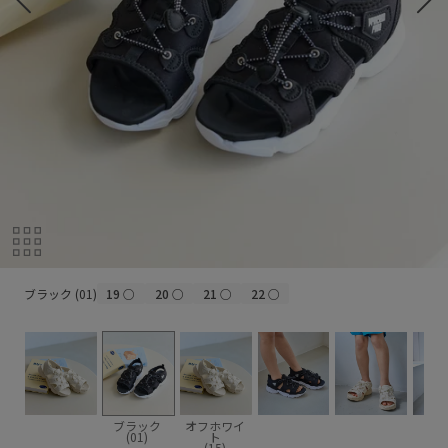
ブラック (01)
ブラック (01)
19
○
20
○
21
○
22
○
ブラック
オフホワイ
(01)
ト
(15)