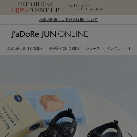
地震の影響による配送遅延について
J'aDoRe JUN ONLINE（ジャドール ジュ
ン オンライン）
J'aDoRe JUN ONLINE
ROPÉ PICNIC KIDS
シューズ
サンダル
【KI