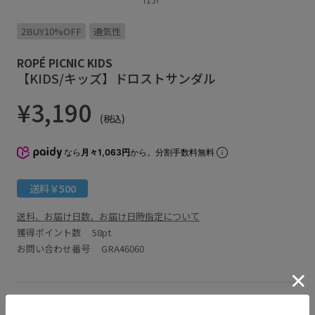
2BUY10%OFF
通気性
ROPÉ PICNIC KIDS
【KIDS/キッズ】ドロストサンダル
¥3,190
(税込)
なら
月々1,063円
から。分割手数料無料
送料￥500
送料、お届け日数、お届け日時指定について
獲得ポイント数
58pt
お問い合わせ番号 GRA46060
アイテム説明