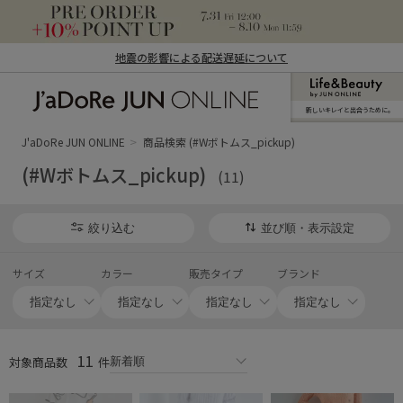
地震の影響による配送遅延について
新しいキレイと出合うために。
J'aDoRe JUN ONLINE（ジャドール ジュ
ン オンライン）
J'aDoRe JUN ONLINE
商品検索 (#Wボトムス_pickup)
(#Wボトムス_pickup)
(11)
絞り込む
並び順・表示設定
サイズ
カラー
販売タイプ
ブランド
11
対象商品数
件