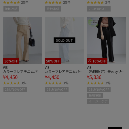
ーケア・接触冷感
ーケア・接触冷感
28件
28件
3件
接触冷感
接触冷感
2BUY10%OFF
50%OFF
50%OFF
10%OFF
VIS
VIS
VIS
カラーフレアデニムパン
カラーフレアデニムパン
【WEB限定】美easyリネ
¥4,450
¥4,450
¥5,336
ツ
ツ
ンライクベルテッドスト
レートパンツ/イージー
3件
3件
2件
ケア・接触冷感
2BUY10%OFF
2BUY10%OFF
2BUY10%OFF
接触冷感
イージーケア