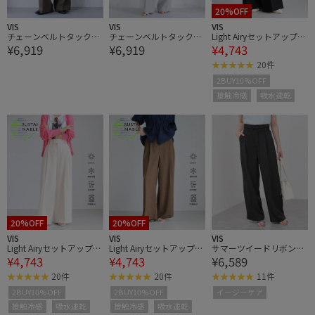
20%OFF
VIS
VIS
VIS
チェーンベルトタックワ
チェーンベルトタックワ
Light Airyセットアップパ
¥6,919
¥6,919
¥4,743
イドパンツ/UVケア・防
イドパンツ/UVケア・防
ンツ/UVケア・接触冷
シワ
シワ
感・吸水速乾
20件
2BUY10%OFF
接触冷感
吸水速乾
20%OFF
20%OFF
VIS
VIS
VIS
Light Airyセットアップパ
Light Airyセットアップパ
サマーツイードリボンベ
¥4,743
¥4,743
¥6,589
ンツ/UVケア・接触冷
ンツ/UVケア・接触冷
ルトパンツ/UVケア・イ
感・吸水速乾
感・吸水速乾
ージーケア
20件
20件
11件
2BUY10%OFF
2BUY10%OFF
イージーケア
接触冷感
吸水速乾
接触冷感
吸水速乾