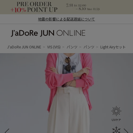
地震の影響による配送遅延について
J'aDoRe JUN ONLINE（ジャドール ジュ
ン オンライン）
J'aDoRe JUN ONLINE
VIS
(VIS)
パンツ
パンツ
Light Airyセ