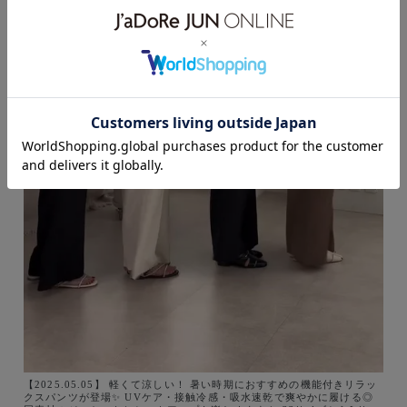
【2025.05.05】 軽くて涼しい！ 暑い時期におすすめの機能付きリラッ
クスパンツが登場✨ UVケア・接触冷感・吸水速乾で爽やかに履ける◎