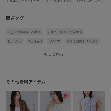
同素材のジャケットとセットアップも楽しめます！ SSサイズからLサイ
ズまでご用意しておりますので 是非チェックしてみてくださいね！✨ ア
イテム詳細↓ 🏷️Light Airyセットアップパンツ/UVケア・接触冷感・吸
水速乾 ¥5,929 (税込) 品番:BVS36200 セットアップ対応のジャケット
はこれ！↓ 🏷️Light Airyシングルドルマンジャケット/UVケア・接触冷
関連タグ
感・吸水速乾 ¥7,909 (税込) 品番:BVV36200
26_summervaluestyle
2BUY10%OFF対象商品
LightAiry
Realbuy3
UVケア
VIS_2026SS_POLO2
vis_26ss_summertops
vis_pickuppants
もっと見る
さらっとした肌触り
さらりとした
オフィス
オフィスカジュアル
カジュアル
ジャケット
スッキリ
スッキリ見え
セット
セットアップ
その他着用アイテム
セットアップ対象商品
タック
パンツ
ベルト
ベーシック
吸水速乾
夏の機能素材アイテム
接触冷感
洗濯機で洗える
爽やか
着心地が良い