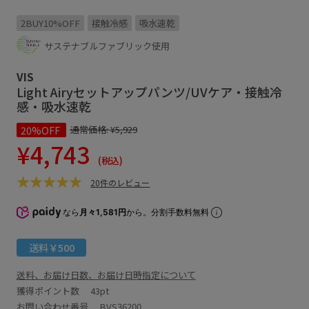
2BUY10%OFF
接触冷感
吸水速乾
サステナブルファブリック使用
VIS
Light Airyセットアップパンツ/UVケア・接触冷
感・吸水速乾
20%OFF
通常価格:
¥5,929
¥4,743
(税込)
20件のレビュー
なら
月々1,581円
から。分割手数料無料
送料￥500
送料、お届け日数、お届け日時指定について
獲得ポイント数
43pt
お問い合わせ番号 BVS36200