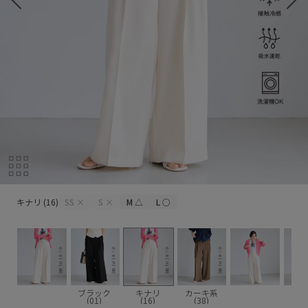
キナリ (16)
キナリ (16)
SS
×
S
×
M
△
L
○
ブラック
キナリ
カーキ系
(01)
(16)
(38)