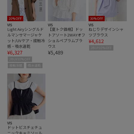
程よいゆとり
薄手
透け感
20%OFF
30%OFF
VIS
VIS
VIS
Light Airyシングルド
【夏トク価格】ドッ
ねじりデザインシャ
ルマンサマージャケ
トアソート2WAYオフ
ツブラウス
¥4,612
ット/UVケア・接触冷
ショルペプラムブラ
感・吸水速乾
ウス
2BUY10%OFF
¥6,327
¥5,489
2BUY10%OFF
接触冷感
吸水速乾
VIS
ドットビスチェチュ
ニックキャミソール