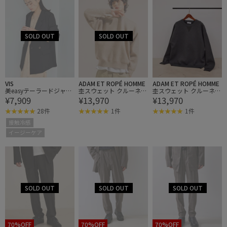
VIS
ADAM ET ROPÉ HOMME
ADAM ET ROPÉ HOMME
美easyテーラードジャケ
杢スウェット クルーネッ
杢スウェット クルーネッ
¥7,909
¥13,970
¥13,970
ット【洗える】
ク ニットプルオーバー /
ク ニットプルオーバー /
ヘビーウエイト / ユニセ
ヘビーウエイト / ユニセ
28件
1件
1件
ックス
ックス
接触冷感
イージーケア
70%OFF
70%OFF
70%OFF