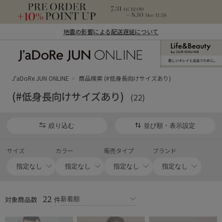
地震の影響による配送遅延について
新しいキレイと出合うために。
J'aDoRe JUN ONLINE（ジャドール ジュ
ン オンライン）
J'aDoRe JUN ONLINE
商品検索 (#低身長向けサイズあり)
(#低身長向けサイズあり)
(22)
絞り込む
並び順・表示設定
サイズ
カラー
販売タイプ
ブランド
22
対象商品数
件