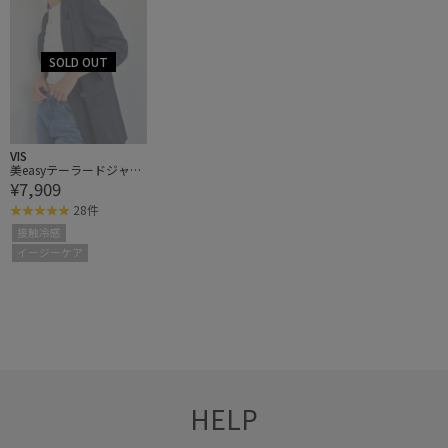
VIS
美easyテーラードジャケ
¥7,909
ット【洗える】
28件
接触冷感
イージーケア
HELP