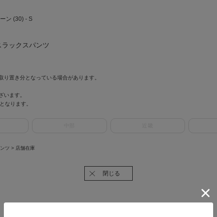
(30) - S
スラックスパンツ
取り置き分となっている場合があります。
ざいます。
情報となります。
中部
近畿
パンツ
> 店舗在庫
閉じる