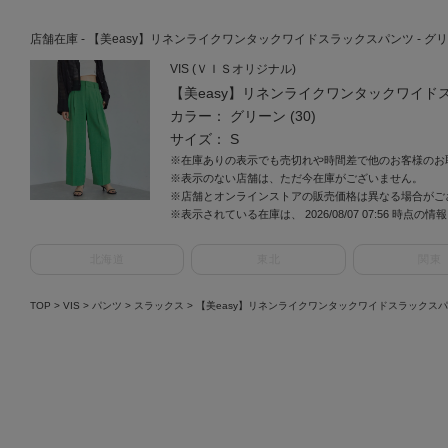
店舗在庫 - 【美easy】リネンライクワンタックワイドスラックスパンツ - グリーン 
VIS (ＶＩＳオリジナル)
【美easy】リネンライクワンタックワイド
カラー： グリーン (30)
サイズ： S
※在庫ありの表示でも売切れや時間差で他のお客様のお
※表示のない店舗は、ただ今在庫がございません。
※店舗とオンラインストアの販売価格は異なる場合がご
※表示されている在庫は、 2026/08/07 07:56 時点の
北海道
東北
関東
TOP
>
VIS
>
パンツ
>
スラックス
>
【美easy】リネンライクワンタックワイドスラックス