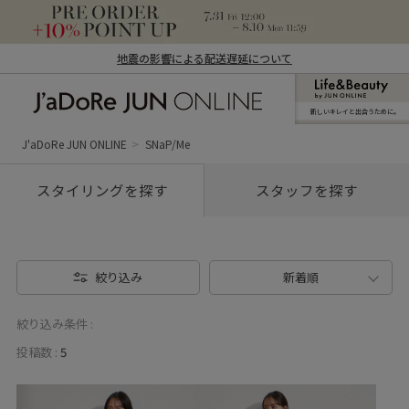
地震の影響による配送遅延について
新しいキレイと出合うために。
J'aDoRe JUN ONLINE（ジャドール ジュ
ン オンライン）
J'aDoRe JUN ONLINE
SNaP/Me
スタイリングを探す
スタッフを探す
絞り込み
新着順
絞り込み条件 :
投稿数 :
5