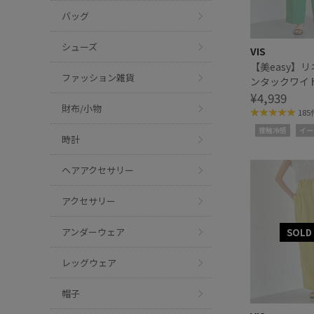
バッグ
シューズ
VIS
【美easy】
ファッション雑貨
ンタックワイ
パンツ
¥4,939
財布/小物
185
接触冷感
イー
時計
ヘアアクセサリー
アクセサリー
アンダーウェア
レッグウェア
帽子