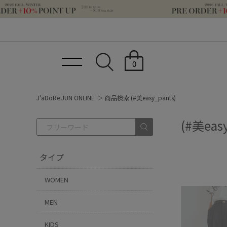
0
J'aDoRe JUN ONLINE
商品検索 (#美easy_pants)
(#美eas
タイプ
WOMEN
MEN
KIDS