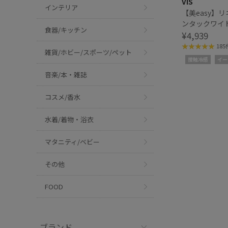
VIS
インテリア
【美easy】
ンタックワイ
食器/キッチン
パンツ
¥4,939
185
雑貨/ホビー/スポーツ/ペット
接触冷感
イー
音楽/本・雑誌
コスメ/香水
水着/着物・浴衣
マタニティ/ベビー
その他
FOOD
ブランド