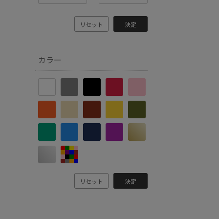
リセット
決定
カラー
リセット
決定