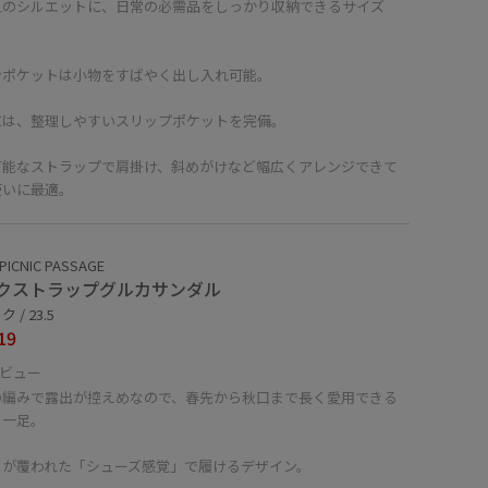
型のシルエットに、日常の必需品をしっかり収納できるサイズ
ンポケットは小物をすばやく出し入れ可能。
には、整理しやすいスリップポケットを完備。
可能なストラップで肩掛け、斜めがけなど幅広くアレンジできて
使いに最適。
PICNIC PASSAGE
クストラップグルカサンダル
 / 23.5
19
ビュー
の編みで露出が控えめなので、春先から秋口まで長く愛用できる
る一足。
とが覆われた「シューズ感覚」で履けるデザイン。