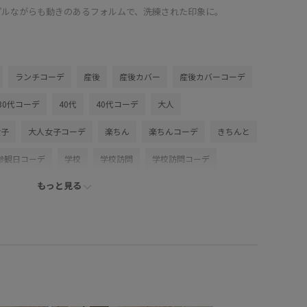
プルながらも動きのあるフォルムで、洗練された印象に。
ランチコーデ
産後
産後カバー
産後カバーコーデ
30代コーデ
40代
40代コーデ
大人
女子
大人女子コーデ
楽ちん
楽ちんコーデ
きちんと
参観日コーデ
学校
学校訪問
学校訪問コーデ
もっと見る
身長
低身長コーデ
低身長カバー
低身長カバーコーデ
ボーダーコーデ
ボーダートップス
袖
半袖コーデ
ネイビー
ネイビーコーデ
ブラウン
ホワイトコーデ
ベージュ
ベージュコーデ
ワイドパンツコーデ
タック入り
タック入りパンツ