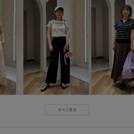
ERA
NEWERA
キャップ
ショルダーバッグ
ショルダ
ブラック
ブラックコーデ
ゴールド
ゴールドネックレ
お出かけコーデ
旅行コーデ
女子会コーデ
敬老の日ギフ
メンズライク
ROPÉ PICNIC
ニット/セーター
パンツ
シューズ
サンダル
アク
すべて見る
GDS16000
GIA16050
G
26SS10
26SS10dp
26S