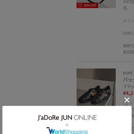
半円
30%OFF
感。
メイ
内側
調節
普段
ROPÉ 
バッ
ブラック
¥4,2
レ
太め
35%OFF
頼れ
かか