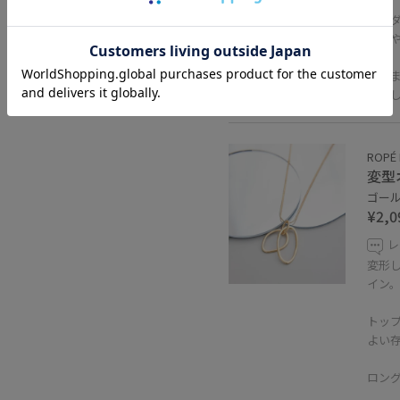
サン
プス
・つ
落と
ROPÉ 
変型
ゴールド
¥2,0
レ
変形
イン
トップ
よい
ロン