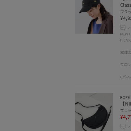
Clas
ブラック
¥4,9
レ
NEW 
PIC
本体
フロ
6パ
ROPÉ 
【N
ブラック
¥4,7
レ