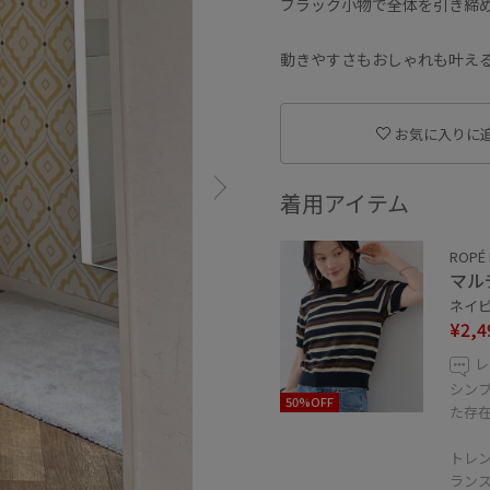
ブラック小物で全体を引き締
動きやすさもおしゃれも叶え
お気に入りに
着用アイテム
ROPÉ 
マル
ネイビー
¥2,4
レ
シン
50%OFF
た存
トレ
ラン