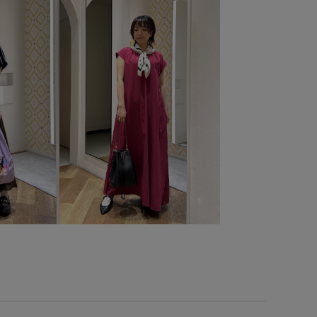
コーデ
エラ
エラコーデ
バッグコーデ
ショルダー
ーバッグコーデ
NIKEコーデ
ナイキ
ナイキコーデ
黒
黒コーデ
サンダルコーデ
ネックレスコーデ
ス
初夏コーデ
夏コーデ
運動会コーデ
デートコーデ
アウトドアコーデ
フェスコーデ
推し活コーデ
ト
スポーツミックス
大人カジュアル
体型カバー
ウェーブ
イエベ秋
ノーマル
トップス
チノパンツ
バッグ
ボディバッグ/ウエストポーチ
セサリー
ネックレス
帽子
キャップ
GDM16290
IU36010
GIX46020
GIZ16090
26mother'sday
S10gs
26SS10r
26SS15
26SS20
26SS20dp