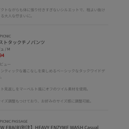
パクトながらも体に張り付きすぎないシルエットで、程よい抜け
ある大人な佇まいに。
PICNIC
ストタックチノパンツ
 / M
94
ビュー
センティックな着こなしを楽しめるベーシックなタックワイドデ
ン。
スト見返しをマーベルト風にオフのツイル素材を使用。
サイズ調整もつけており、お好みのサイズ感に調整可能。
PICNIC PASSAGE
W ERA(R)別注】HEAVY ENZYME WASH Casual