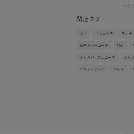
シン
関連タグ
ママ
ママコーデ
ランチ
体型カバーコーデ
30代
大人カジュアルコーデ
大人
きちんとコーデ
参観日
説明会
説明会コーデ
低
小柄さん
小柄さんコーデ
ボーダートップスコーデ
半
ブラウンコーデ
ホワイト
ベーシックコーデ
ワイド