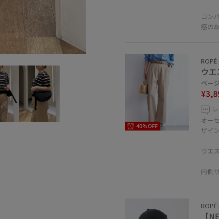
コン
感の
ROPÉ 
ウエ
ベージュ
¥3,8
レ
オー
40%OFF
ザイ
ウエ
内側
ROPÉ 
【NE