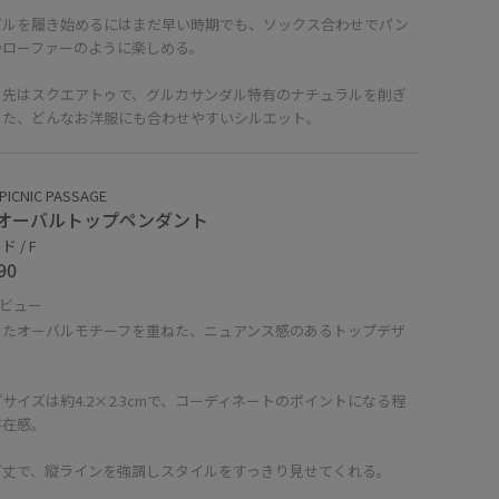
ダルを履き始めるにはまだ早い時期でも、ソックス合わせでパン
やローファーのように楽しめる。
ま先はスクエアトゥで、グルカサンダル特有のナチュラルを削ぎ
した、どんなお洋服にも合わせやすいシルエット。
PICNIC PASSAGE
オーバルトップペンダント
 / F
90
ビュー
したオーバルモチーフを重ねた、ニュアンス感のあるトップデザ
。
サイズは約4.2×2.3cmで、コーディネートのポイントになる程
存在感。
グ丈で、縦ラインを強調しスタイルをすっきり見せてくれる。