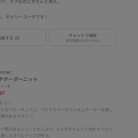
めて、ラフなのにきちんと見え。
る、デイリーコーデです！
チャットで相談
追加する
(0)
受付時間 10:00〜19:00
PICNIC
チボーダーニット
 / F
97
ビュー
プルなクルーネックに、マルチカラーのランダムボーダーを施し
在感のあるデザイン。
ンド感のあるショート丈により、どんなボトムスと合わせてもバ
ス良くスタイルアップが叶う。