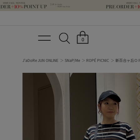
0
J'aDoRe JUN ONLINE
SNaP/Me
ROPÉ PICNIC
新百合ヶ丘Ｏ