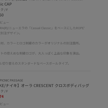
sic CAP
 / F
50
ビュー
ERA(R)/ニューエラの「Casual Classic」をベースにしたROPE'
NIC別注デザイン。
素材、カラーとロゴ刺繍のカラーがオリジナルの別注箇所。
ントの控えめな刺繍ロゴが、大人っぽく上品な印象を演出。
ネル切り替えのスタンダードなベースボールタイプ。
PICNIC PASSAGE
IKE/ナイキ】オーラ CRESCENT クロスボディバッグ
 / F
74
ビュー